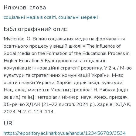
Ключові слова
соціальні медіа в освіті
,
соціальні мережі
Бібліографічний опис
Мусієнко, О. Вплив соціальних медіа на формування
освітнього процесу у вищій школі = The Influence of
Social Media on the Formation of the Educational Process in
Higher Education // Культурологія та соціальні
комунікації: інноваційні стратегії розвитку. У 2 ч. / М-во
культури та стратегічних комунікацій України, М-во
освіти і науки України, Харків. держ. акад. культури,
Нац. акад. мистецтв України ; [редкол.: Н. Рябуха (відп.
за вип.) та ін.] : матеріали міжнар. наук. конф., присвяч.
95-річчю ХДАК (21–22 листоп. 2024 р.). Харків : ХДАК,
2024. Ч. 2. С. 113-114.
URI
https://repository.ac.kharkov.ua/handle/123456789/3534