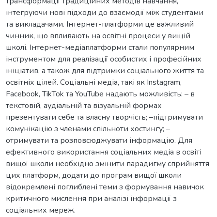
трансформації традиційних методів навчання,
інтегруючи нові підходи до взаємодії між студентами
та викладачами. Iнтернет-платформи це важливий
чинник, що впливають на освітні процеси у вищій
школі. Інтернет-медіаплатформи стали популярним
інструментом для реалізації особистих і професійних
ініціатив, а також для підтримки соціального життя та
освітніх цілей. Соціальні медіа, такі як Instagram,
Facebook, TikTok та YouTube надають можливість: – в
текстовій, аудіальній та візуальній формах
презентувати себе та власну творчість; –підтримувати
комунікацію з членами спільноти хостингу; –
отримувати та розповсюджувати інформацію. Для
ефективного використання соціальних медіа в освіті
вищої школи необхідно змінити парадигму сприйняття
цих платформ, додати до програм вищої школи
відокремлені поглиблені теми з формування навичок
критичного мислення при аналізі інформації з
соціальних мереж.