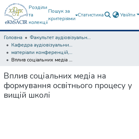
Розділи
Пошук за
та
Статистика
Увійти
критеріями
колекції
Головна
Факультет аудіовізуального мистецтва
Кафедра аудіовізуальних медіа та медіакомунікацій
матеріали конференцій, семінарів, круглих столів та ін.
Вплив соціальних медіа на формування освітнього процесу у вищій школі
Вплив соціальних медіа на
формування освітнього процесу у
вищій школі