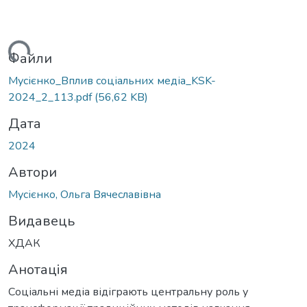
ться...
Файли
Мусієнко_Вплив соціальних медіа_KSK-
2024_2_113.pdf
(56,62 KB)
Дата
2024
Автори
Мусієнко, Ольга Вячеславівна
Видавець
ХДАК
Анотація
Cоціальні медіа відіграють центральну роль у