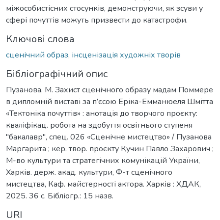
міжособистісних стосунків, демонструючи, як зсуви у
сфері почуттів можуть призвести до катастрофи.
Ключові слова
сценічний образ
,
інсценізація художніх творів
Бібліографічний опис
Пузанова, М. Захист сценічного образу мадам Поммере
в дипломній виставі за п’єсою Еріка-Емманюеля Шмітта
«Тектоніка почуттів» : анотація до творчого проєкту:
кваліфікац. робота на здобуття освітнього ступеня
"бакалавр", спец. 026 «Сценічне мистецтво» / Пузанова
Маргарита ; кер. твор. проєкту Кучин Павло Захарович ;
М-во культури та стратегічних комунікацій України,
Харків. держ. акад. культури, Ф-т сценічного
мистецтва, Каф. майстерності актора. Харків : ХДАК,
2025. 36 с. Бібліогр.: 15 назв.
URI