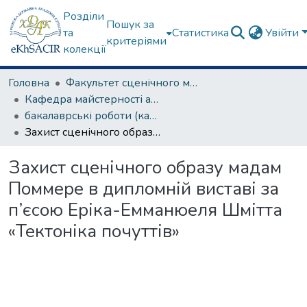
Розділи
Пошук за
та
Статистика
Увійти
критеріями
колекції
Головна
Факультет сценічного мистецтва
Кафедра майстерності актора
бакалаврські роботи (кафедра майстерності актора)
Захист сценічного образу мадам Поммере в дипломній виставі за п’єсою Еріка-Емманюеля Шмітта «Тектоніка почуттів»
Захист сценічного образу мадам
Поммере в дипломній виставі за
п’єсою Еріка-Емманюеля Шмітта
«Тектоніка почуттів»