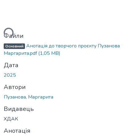
ься...
Файли
Анотація до творчого проєкту Пузанова
Основний
Маргарита.pdf
(1,05 MB)
Дата
2025
Автори
Пузанова, Маргарита
Видавець
ХДАК
Анотація