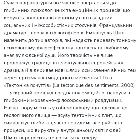
Сучасна драматургія все частіше звертається до
глибинних психологічних та емоційних процесів, що
керують поведінкою людини у світі складних
соціальних і міжособистісних стосунків. Французький
драматург, прозаїк і філософ Ерік-Еммануель Шмітт
належить до тих авторів, які надають перевагу тонкому
психологізму, філософському підтексту та глибокому
аналізу людської душі. Його творчість не лише
продовжує традиції інтелектуальної європейської
драми, а й відкриває нові шляхи осмислення вічних тем
через призму постмодерного мислення. П’єса
«Тектоніка почуттів» (La tectonique des sentiments, 2008)
— яскравий приклад поєднання емоційної напруги з
глибокими морально-філософськими роздумами.
Назва твору містить у собі метафору, що відсилає до
геологічного явища — зсуву тектонічних плит, що
символізує глибинні, часто невидимі, але руйнівні
процеси, що вирують у внутрішньому світі людей.
Шмітт переносить це поняття на сферу