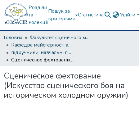
Розділи
Пошук за
та
Статистика
Увійти
критеріями
колекції
Головна
Факультет сценічного мистецтва
Кафедра майстерності актора
підручники, навчальні посібники, курси лекцій та ін.
Сценическое фехтование (Искусство сценического боя на историческом холодном оружии)
Сценическое фехтование
(Искусство сценического боя на
историческом холодном оружии)