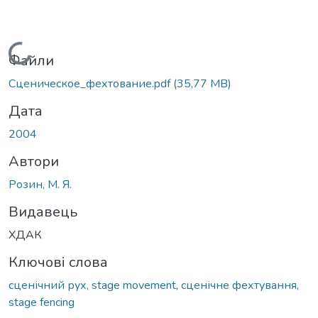
Вантажиться...
Файли
Сценическое_фехтование.pdf
(35,77 MB)
Дата
2004
Автори
Розин, М. Я.
Видавець
ХДАК
Ключові слова
сценічний рух, stage movement
,
сценічне фехтування,
stage fencing