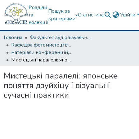
Розділи
Пошук за
та
Статистика
Увійти
критеріями
колекції
Головна
Факультет аудіовізуального мистецтва
Кафедра фотомистецтва та операторської майстерності
матеріали конференцій, семінарів, круглих столів та ін.
Мистецькі паралелі: японське поняття дзуйхіцу і візуальні сучасні практики
Мистецькі паралелі: японське
поняття дзуйхіцу і візуальні
сучасні практики