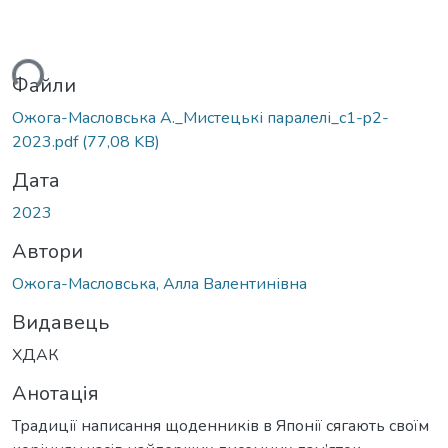
ься...
Файли
Ожога-Масловська А._Мистецькі паралелі_c1-p2-
2023.pdf
(77,08 KB)
Дата
2023
Автори
Ожога-Масловська, Алла Валентинівна
Видавець
ХДАК
Анотація
Традиції написання щоденників в Японії cягають своїм