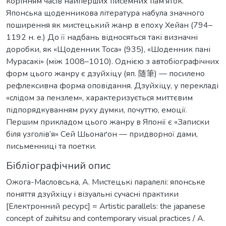
корінням часів найперших писемних пам’яток.
Японська щоденникова література набула значного
поширення як мистецький жанр в епоху Хейан (794–
1192 н. е.) До її надбань відносяться такі визначні
доробки, як «Щоденник Тоса» (935), «Шоденник пані
Мурасакі» (між 1008–1010). Однією з автобіографічних
форм цього жанру є дзуйхіцу (яп. 随筆) — посилено
рефлексивна форма оповідання. Дзуйхіцу, у перекладі
«слідом за пензлем», характеризується миттєвим
підпорядкуванням руху думки, почуттю, емоції.
Першим прикладом цього жанру в Японії є «Записки
біля узголів’я» Сей Шьонаґон — придворної дами,
письменниці та поетки.
Бібліографічний опис
Ожога-Масловська, А. Мистецькі паралелі: японське
поняття дзуйхіцу і візуальні сучасні практики
[Електронний ресурс] = Artistic parallels: the japanese
concept of zuihitsu and contemporary visual practices / А.