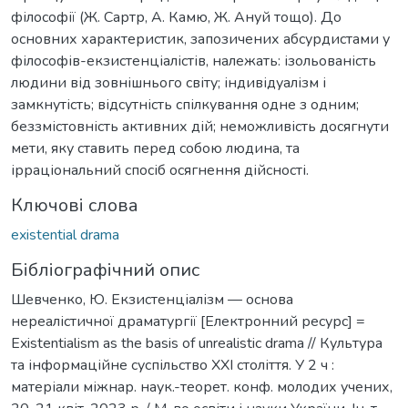
філософії (Ж. Сартр, А. Камю, Ж. Ануй тощо). До
основних характеристик, запозичених абсурдистами у
філософів-екзистенціалістів, належать: ізольованість
людини від зовнішнього світу; індивідуалізм і
замкнутість; відсутність спілкування одне з одним;
беззмістовність активних дій; неможливість досягнути
мети, яку ставить перед собою людина, та
ірраціональний спосіб осягнення дійсності.
Ключові слова
existential drama
Бібліографічний опис
Шевченко, Ю. Екзистенціалізм — основа
нереалістичної драматургії [Електронний ресурс] =
Existentialism as the basis of unrealistic drama // Культура
та інформаційне суспільство ХХІ століття. У 2 ч :
матеріали міжнар. наук.-теорет. конф. молодих учених,