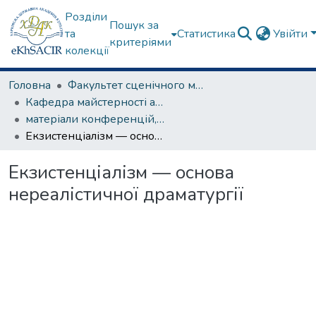
Розділи
Пошук за
та
Статистика
Увійти
критеріями
колекції
Головна
Факультет сценічного мистецтва
Кафедра майстерності актора
матеріали конференцій, семінарів, круглих столів та ін.
Екзистенціалізм — основа нереалістичної драматургії
Екзистенціалізм — основа
нереалістичної драматургії