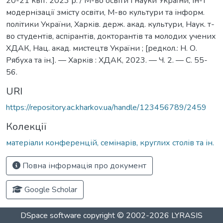
20-21 квіт. 2023 р. / М-во освіти і науки України, Ін-т
модернізації змісту освіти, М-во культури та інформ.
політики України, Харків. держ. акад. культури, Наук. т-
во студентів, аспірантів, докторантів та молодих учених
ХДАК, Нац. акад. мистецтв України ; [редкол.: Н. О.
Рябуха та ін.]. — Харків : ХДАК, 2023. — Ч. 2. — С. 55-
56.
URI
https://repository.ac.kharkov.ua/handle/123456789/2459
Колекції
матеріали конференцій, семінарів, круглих столів та ін.
Повна інформація про документ
Google Scholar
DSpace software
copyright © 2002-2026
LYRASIS