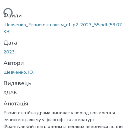
ься...
Файли
Шевченко_Екзистенціалізм_c1-p2-2023_55.pdf
(53,07
KB)
Дата
2023
Автори
Шевченко, Ю.
Видавець
ХДАК
Анотація
Екзистенційна драма виникає у період поширення
екзистенціалізму у філософії та літературі.
Французький театр одним із перших звернувся до цієї