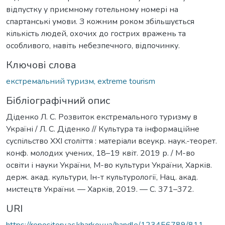
відпустку у приємному готельному номері на
спартанські умови. З кожним роком збільшується
кількість людей, охочих до гострих вражень та
особливого, навіть небезпечного, відпочинку.
Ключові слова
екстремальний туризм, extreme tourism
Бібліографічний опис
Діденко Л. С. Розвиток екстремального туризму в
Україні / Л. С. Діденко // Культура та інформаційне
суспільство ХХІ століття : матеріали всеукр. наук.-теорет.
конф. молодих учених, 18–19 квіт. 2019 р. / М-во
освіти і науки України, М-во культури України, Харків.
держ. акад. культури, Ін-т культурології, Нац. акад.
мистецтв України. — Харків, 2019. — C. 371–372.
URI
https://repository.ac.kharkov.ua/handle/123456789/811