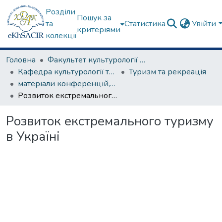
Розділи
Пошук за
та
Статистика
Увійти
критеріями
колекції
Головна
Факультет культурології та соціальних комунікацій
Кафедра культурології та музеєзнавства
Туризм та рекреація
матеріали конференцій, семінарів, круглих столів та ін.
Розвиток екстремального туризму в Україні
Розвиток екстремального туризму
в Україні