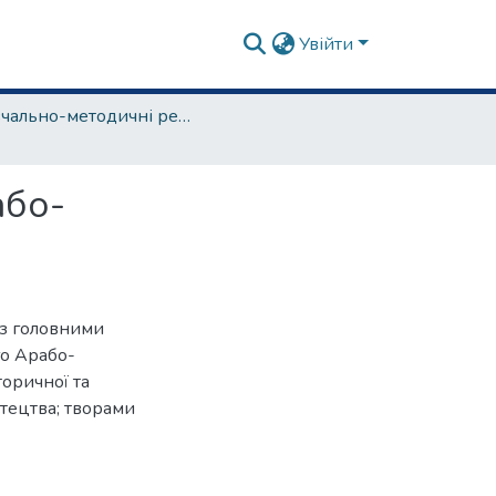
Увійти
навчально-методичні рекомендації, програми дисциплін
або-
 з головними
го Арабо-
торичної та
стецтва; творами