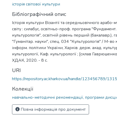
історія світової культури
Бібліографічний опис
Історія культури Візантії та середньовічного арабо-
світу : силабус, освітньо-проф. програма "Фундамент
культурологія", освітній рівень перший (бакалавр.), 
"Гуманітар. науки", спец. 034 "Культурологія" / М-во 
інформ. політики України, Харків. держ. акад. культу
культурології, Каф. культурології ; [склав Гаврюшенко О
ХДАК, 2020. - 8 с.
URI
https://repository.ac.kharkov.ua/handle/123456789/131
Колекції
навчально-методичні рекомендації, програми дисц
Повна інформація про документ