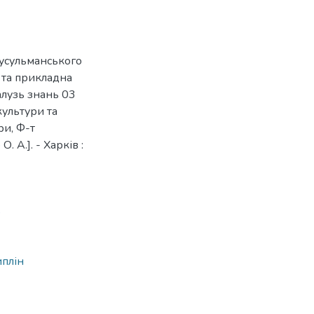
мусульманського
. та прикладна
галузь знань 03
культури та
ри, Ф-т
. А.]. - Харків :
5
иплін