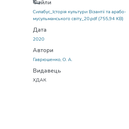
Вантажиться...
Файли
Силабус_Історія культури Візантії та арабо-
мусульманського світу_20.pdf
(755,94 KB)
Дата
2020
Автори
Гаврюшенко, О. А.
Видавець
ХДАК