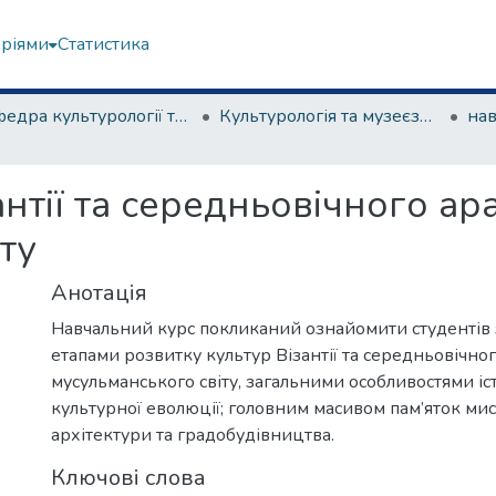
еріями
Статистика
Кафедра культурології та музеєзнавства
Культурологія та музеєзнавство
антії та середньовічного ар
ту
Анотація
Навчальний курс покликаний ознайомити студентів
етапами розвитку культур Візантії та середньовічно
мусульманського світу, загальними особливостями іс
культурної еволюції; головним масивом пам’яток ми
архітектури та градобудівництва.
Ключові слова