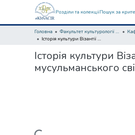
Розділи та колекції
Пошук за крит
Головна
Факультет культурології та соціальних комунікацій
Історія культури Візантії та середньовічного арабо-мусульманського світу
Історія культури Віз
мусульманського сві