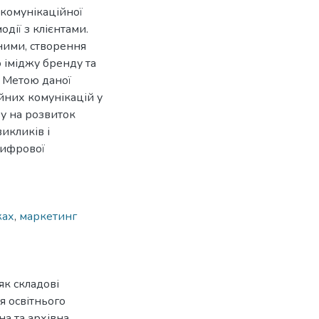
 комунікаційної
одії з клієнтами.
ними, створення
 іміджу бренду та
 Метою даної
йних комунікацій у
ву на розвиток
икликів і
цифрової
жах
,
маркетинг
як складові
я освітнього
на та архівна