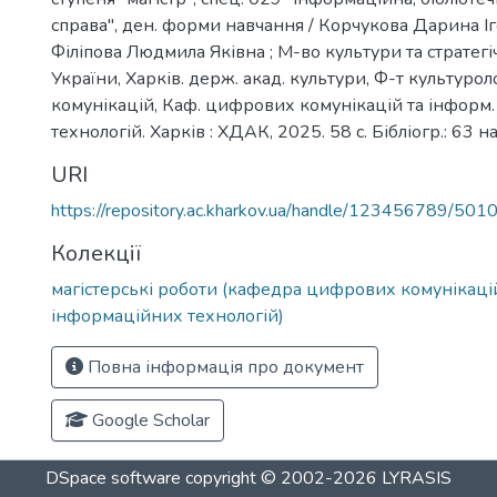
справа", ден. форми навчання / Корчукова Дарина Іго
Філіпова Людмила Яківна ; М-во культури та стратег
України, Харків. держ. акад. культури, Ф-т культуролог
комунікацій, Каф. цифрових комунікацій та інформ.
технологій. Харків : ХДАК, 2025. 58 с. Бібліогр.: 63 н
URI
https://repository.ac.kharkov.ua/handle/123456789/501
Колекції
магістерські роботи (кафедра цифрових комунікаці
інформаційних технологій)
Повна інформація про документ
Google Scholar
DSpace software
copyright © 2002-2026
LYRASIS