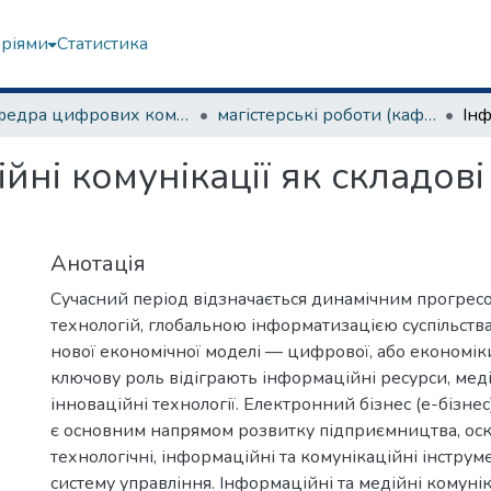
еріями
Статистика
Кафедра цифрових комунікацій та інформаційних технологій
магістерські роботи (кафедра цифрових комунікацій та інформаційних технологій)
ійні комунікації як складов
Анотація
Сучасний період відзначається динамічним прогре
технологій, глобальною інформатизацією суспільств
нової економічної моделі — цифрової, або економіки
ключову роль відіграють інформаційні ресурси, меді
інноваційні технології. Електронний бізнес (е-бізнес
є основним напрямом розвитку підприємництва, оскі
технологічні, інформаційні та комунікаційні інструм
систему управління. Інформаційні та медійні комунік