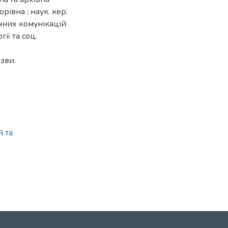
рівна ; наук. кер.
ічних комунікацій
ії та соц.
азви.
0
й та