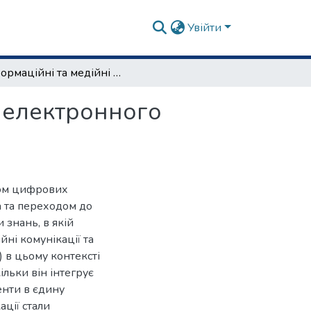
Увійти
Інформаційні та медійні комунікації як складові електронного бізнесу
і електронного
сом цифрових
а та переходом до
 знань, в якій
йні комунікації та
) в цьому контексті
льки він інтегрує
енти в єдину
ації стали