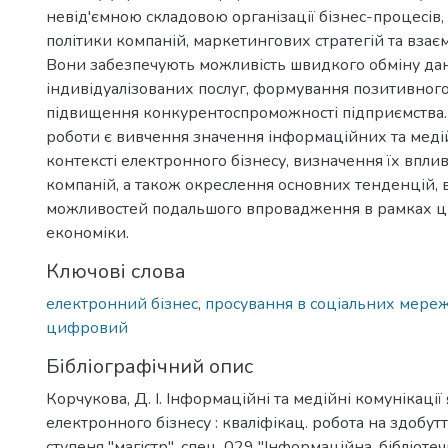
невід'ємною складовою організації бізнес-процесів,
політики компаній, маркетингових стратегій та взаєм
Вони забезпечують можливість швидкого обміну да
індивідуалізованих послуг, формування позитивного
підвищення конкурентоспроможності підприємства.
роботи є вивчення значення інформаційних та меді
контексті електронного бізнесу, визначення їх впли
компаній, а також окреслення основних тенденцій, в
можливостей подальшого впровадження в рамках 
економіки.
Ключові слова
електронний бізнес
,
просування в соціальних мере
цифровий
Бібліографічний опис
Корчукова, Д. І. Інформаційні та медійні комунікації 
електронного бізнесу : кваліфікац. робота на здобутт
ступеня "магістр", спец. 029 "Інформаційна, бібліотеч