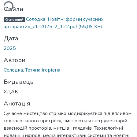
ься...
Файли
Солодка_Новітні форми сучасних
Основний
артпрактик_c1-2025-2_122.pdf
(55,09 KB)
Дата
2025
Автори
Солодка, Тетяна Ігорівна
Видавець
ХДАК
Анотація
Сучасне мистецтво стрімко модифікується під впливом
технологічного прогресу, змінюються інструментарій
взаємодій просторів, митців і глядачів. Технологічні
новації,цифрові медіа,інтерактивні системи та новітні