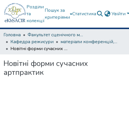
Розділи
Пошук за
та
Статистика
Увійти
критеріями
колекції
Головна
Факультет сценічного мистецтва
Кафедра режисури
матеріали конференцій, семінарів, круглих столів та ін.
Новітні форми сучасних артпрактик
Новітні форми сучасних
артпрактик