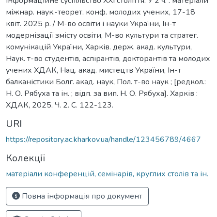
інформаційне суспільство ХХІ століття. У 2 ч. : матеріали
міжнар. наук.-теорет. конф. молодих учених, 17-18
квіт. 2025 р. / М-во освіти і науки України, Ін-т
модернізації змісту освіти, М-во культури та стратег.
комунікацій України, Харків. держ. акад. культури,
Наук. т-во студентів, аспірантів, докторантів та молодих
учених ХДАК, Нац. акад. мистецтв України, Ін-т
балканістики Болг. акад. наук, Пол. т-во наук ; [редкол.:
Н. О. Рябуха та ін. ; відп. за вип. Н. О. Рябуха]. Харків :
ХДАК, 2025. Ч. 2. С. 122-123.
URI
https://repository.ac.kharkov.ua/handle/123456789/4667
Колекції
матеріали конференцій, семінарів, круглих столів та ін.
Повна інформація про документ