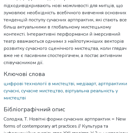
підходивідкривають нові можливості для митців, що
зумовлює необхідність всебічного вивчення основних
тенденцій поступу сучасних артпрактик, які стають все
більш актуальними в глобальному мистецькому
контексті. Інтерактивні перформанси й імерсивний
театр вважаються одними з найпотужніших векторів
розвитку сучасного сценічного мистецтва, коли глядач
вже не є пасивним спостерігачем, а постає активним
співучасником дії.
Ключові слова
цифрові технології в мистецтві
,
медіаарт
,
артпрактики
сучасні
,
сучасне мистецтво
,
віртуальна реальність у
мистецтві
Бібліографічний опис
Солодка, Т. Новітні форми сучасних артпрактик = New
forms of contemporary art practices // Культура та