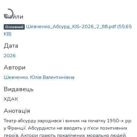
Вантажиться...
Файли
Шевченко_Абсурд_KIS-2026_2_88.pdf
(55,65
Основний
KB)
Дата
2026
Автори
Шевченко, Юлія Валентинівна
Видавець
ХДАК
Анотація
Театр абсурду зародився і виник на початку 1950-х рр.
у Франції. Абсурдисти не вводять у п’єси позитивних
героїв. Актори грають покалічених морально людей.