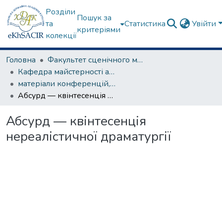
Розділи
Пошук за
та
Статистика
Увійти
критеріями
колекції
Головна
Факультет сценічного мистецтва
Кафедра майстерності актора
матеріали конференцій, семінарів, круглих столів та ін.
Абсурд — квінтесенція нереалістичної драматургії
Абсурд — квінтесенція
нереалістичної драматургії