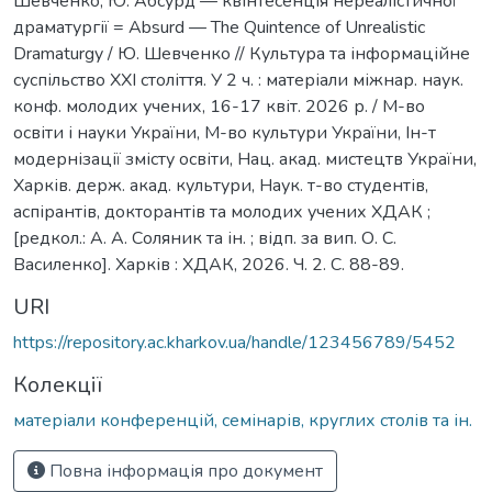
Шевченко, Ю. Абсурд — квінтесенція нереалістичної
драматургії = Absurd — The Quintence оf Unrealistic
Dramaturgy / Ю. Шевченко // Культура та інформаційне
суспільство ХХІ століття. У 2 ч. : матеріали міжнар. наук.
конф. молодих учених, 16-17 квіт. 2026 р. / М-во
освіти і науки України, М-во культури України, Ін-т
модернізації змісту освіти, Нац. акад. мистецтв України,
Харків. держ. акад. культури, Наук. т-во студентів,
аспірантів, докторантів та молодих учених ХДАК ;
[редкол.: А. А. Соляник та ін. ; відп. за вип. О. С.
Василенко]. Харків : ХДАК, 2026. Ч. 2. С. 88-89.
URI
https://repository.ac.kharkov.ua/handle/123456789/5452
Колекції
матеріали конференцій, семінарів, круглих столів та ін.
Повна інформація про документ