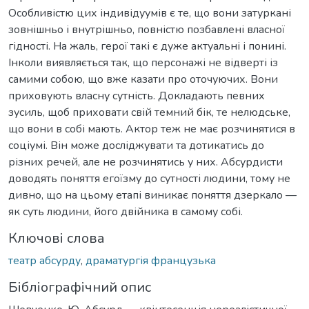
Особливістю цих індивідуумів є те, що вони затуркані
зовнішньо і внутрішньо, повністю позбавлені власної
гідності. На жаль, герої такі є дуже актуальні і понині.
Інколи виявляється так, що персонажі не відверті із
самими собою, що вже казати про оточуючих. Вони
приховують власну сутність. Докладають певних
зусиль, щоб приховати свій темний бік, те нелюдське,
що вони в собі мають. Актор теж не має розчинятися в
соціумі. Він може досліджувати та дотикатись до
різних речей, але не розчинятись у них. Абсурдисти
доводять поняття егоїзму до сутності людини, тому не
дивно, що на цьому етапі виникає поняття дзеркало —
як суть людини, його двійника в самому собі.
Ключові слова
театр абсурду
,
драматургія французька
Бібліографічний опис