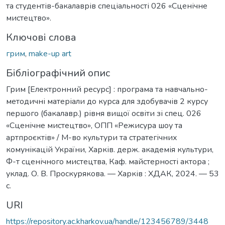
та студентів-бакалаврів спеціальності 026 «Сценічне
мистецтво».
Ключові слова
грим
,
make-up art
Бібліографічний опис
Грим [Електронний ресурс] : програма та навчально-
методичні матеріали до курса для здобувачів 2 курсу
першого (бакалавр.) рівня вищої освіти зі спец. 026
«Сценічне мистецтво», ОПП «Режисура шоу та
артпроєктів» / М-во культури та стратегічних
комунікацій України, Харків. держ. академія культури,
Ф-т сценічного мистецтва, Каф. майстерності актора ;
уклад. О. В. Проскурякова. — Харків : ХДАК, 2024. — 53
с.
URI
https://repository.ac.kharkov.ua/handle/123456789/3448