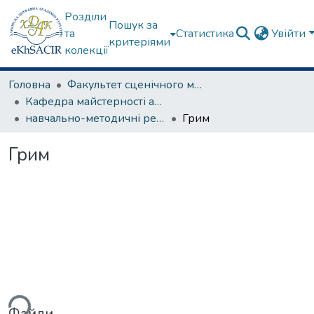
Розділи
Пошук за
та
Статистика
Увійти
критеріями
колекції
Головна
Факультет сценічного мистецтва
Кафедра майстерності актора
навчально-методичні рекомендації, програми дисциплін
Грим
Грим
ься...
Файли