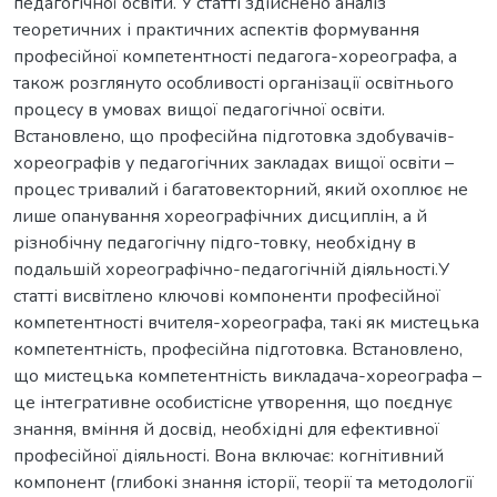
педагогічної освіти. У статті здійснено аналіз
теоретичних і практичних аспектів формування
професійної компетентності педагога-хореографа, а
також розглянуто особливості організації освітнього
процесу в умовах вищої педагогічної освіти.
Встановлено, що професійна підготовка здобувачів-
хореографів у педагогічних закладах вищої освіти –
процес тривалий і багатовекторний, який охоплює не
лише опанування хореографічних дисциплін, а й
різнобічну педагогічну підго-товку, необхідну в
подальшій хореографічно-педагогічній діяльності.У
статті висвітлено ключові компоненти професійної
компетентності вчителя-хореографа, такі як мистецька
компетентність, професійна підготовка. Встановлено,
що мистецька компетентність викладача-хореографа –
це інтегративне особистісне утворення, що поєднує
знання, вміння й досвід, необхідні для ефективної
професійної діяльності. Вона включає: когнітивний
компонент (глибокі знання історії, теорії та методології