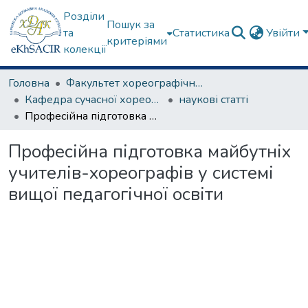
Розділи
Пошук за
та
Статистика
Увійти
критеріями
колекції
Головна
Факультет хореографічного мистецтва
Кафедра сучасної хореографії та спортивно-оздоровчих технологій
наукові статті
Професійна підготовка майбутніх учителів-хореографів у системі вищої педагогічної освіти
Професійна підготовка майбутніх
учителів-хореографів у системі
вищої педагогічної освіти