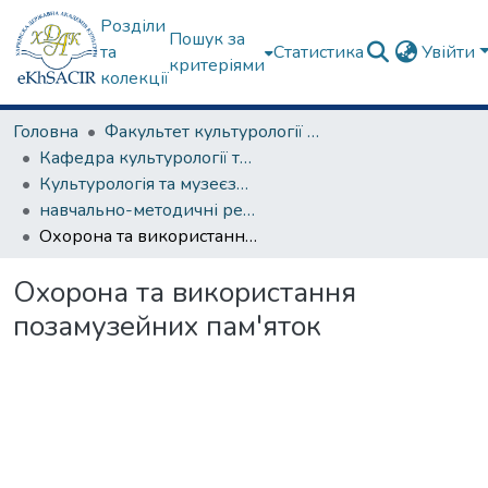
Розділи
Пошук за
та
Статистика
Увійти
критеріями
колекції
Головна
Факультет культурології та соціальних комунікацій
Кафедра культурології та музеєзнавства
Культурологія та музеєзнавство
навчально-методичні рекомендації, програми дисциплін
Охорона та використання позамузейних пам'яток
Охорона та використання
позамузейних пам'яток