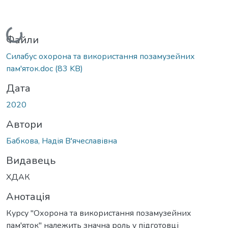
Вантажиться...
Файли
Силабус охорона та використання позамузейних
пам'яток.doc
(83 KB)
Дата
2020
Автори
Бабкова, Надія В'ячеславівна
Видавець
ХДАК
Анотація
Курсу "Охорона та використання позамузейних
пам'яток" належить значна роль у підготовці