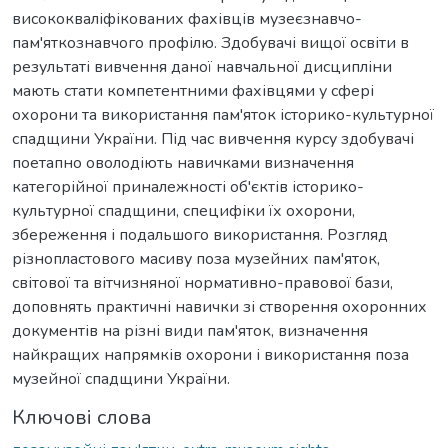
висококваліфікованих фахівців музеєзнавчо-
пам'яткознавчого профілю. Здобувачі вищої освіти в
результаті вивчення даної навчальної дисципліни
мають стати компетентними фахівцями у сфері
охорони та використання пам'яток історико-культурної
спадщини України. Під час вивчення курсу здобувачі
поетапно оволодіють навичками визначення
категорійної приналежності об'єктів історико-
культурної спадщини, специфіки їх охорони,
збереження і подальшого використання. Розгляд
різнопластового масиву поза музейних пам'яток,
світової та вітчизняної нормативно-правової бази,
доповнять практичні навички зі створення охоронних
документів на різні види пам'яток, визначення
найкращих напрямків охорони і використання поза
музейної спадщини України.
Ключові слова