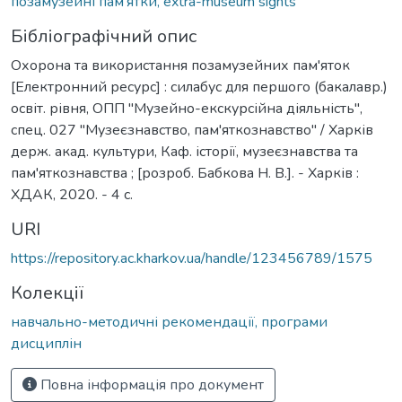
позамузейні пам'ятки, extra-museum sights
Бібліографічний опис
Охорона та використання позамузейних пам'яток
[Електронний ресурс] : силабус для першого (бакалавр.)
освіт. рівня, ОПП "Музейно-екскурсійна діяльність",
спец. 027 "Музеєзнавство, пам'яткознавство" / Харків
держ. акад. культури, Каф. історії, музеєзнавства та
пам'яткознавства ; [розроб. Бабкова Н. В.]. - Харків :
ХДАК, 2020. - 4 с.
URI
https://repository.ac.kharkov.ua/handle/123456789/1575
Колекції
навчально-методичні рекомендації, програми
дисциплін
Повна інформація про документ