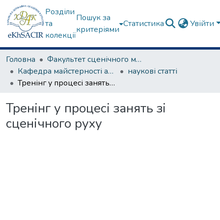
Розділи
Пошук за
та
Статистика
Увійти
критеріями
колекції
Головна
Факультет сценічного мистецтва
Кафедра майстерності актора
наукові статті
Тренінг у процесі занять зі сценічного руху
Тренінг у процесі занять зі
сценічного руху