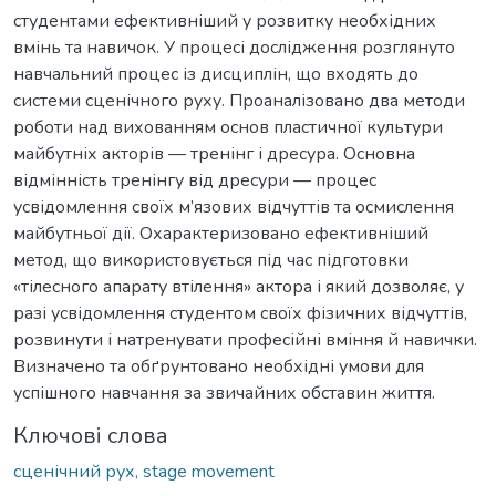
студентами ефективніший у розвитку необхідних
вмінь та навичок. У процесі дослідження розглянуто
навчальний процес із дисциплін, що входять до
системи сценічного руху. Проаналізовано два методи
роботи над вихованням основ пластичної культури
майбутніх акторів — тренінг і дресура. Основна
відмінність тренінгу від дресури — процес
усвідомлення своїх м’язових відчуттів та осмислення
майбутньої дії. Охарактеризовано ефективніший
метод, що використовується під час підготовки
«тілесного апарату втілення» актора і який дозволяє, у
разі усвідомлення студентом своїх фізичних відчуттів,
розвинути і натренувати професійні вміння й навички.
Визначено та обґрунтовано необхідні умови для
успішного навчання за звичайних обставин життя.
Ключові слова
сценічний рух, stage movement