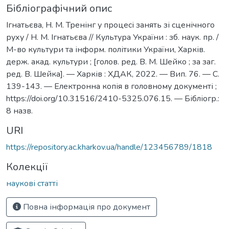
Бібліографічний опис
Ігнатьєва, Н. М. Тренінг у процесі занять зі сценічного
руху / Н. М. Ігнатьєва // Культура України : зб. наук. пр. /
М-во культури та інформ. політики України, Харків.
держ. акад. культури ; [голов. ред. В. М. Шейко ; за заг.
ред. В. Шейка]. — Харків : ХДАК, 2022. — Вип. 76. — С.
139-143. — Електронна копія в головному документі ;
https://doi.org/10.31516/2410-5325.076.15. — Бібліогр.:
8 назв.
URI
https://repository.ac.kharkov.ua/handle/123456789/1818
Колекції
наукові статті
Повна інформація про документ