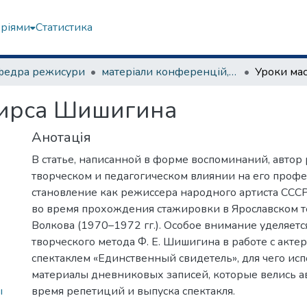
еріями
Статистика
федра режисури
матеріали конференцій, семінарів, круглих столів та ін.
Фирса Шишигина
Анотація
В статье, написанной в форме воспоминаний, автор 
творческом и педагогическом влиянии на его проф
становление как режиссера народного артиста ССС
во время прохождения стажировки в Ярославском теа
Волкова (1970–1972 гг.). Особое внимание уделяет
творческого метода Ф. Е. Шишигина в работе с акте
спектаклем «Единственный свидетель», для чего ис
материалы дневниковых записей, которые велись ав
ы
время репетиций и выпуска спектакля.