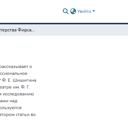
Увійти
Уроки мастерства Фирса Шишигина
рассказывает о
ессиональное
Р Ф. Е. Шишигина
тре им. Ф. Г.
ся исследованию
рами над
пользуются
тором статьи во