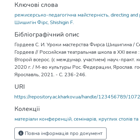
Ключові слова
режисерсько-педагогічна майстерність, directing and p
Шишигін Фірс, Shishigin F.
Бібліографічний опис
Гордеев С. И. Уроки мастерства Фирса Шишигина / 
Гордеев // Российская театральная школа в ХХІ веке 
Второй всерос. (с междунар. участием) науч.-практ. к
2020 г. / М-во культуры Рос. Федерации, Ярослав. гос.
Ярославль, 2021. - C. 236-246.
URI
https://repository.ac.kharkov.ua/handle/123456789/107
Колекції
матеріали конференцій, семінарів, круглих столів та 
Повна інформація про документ