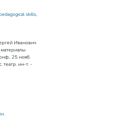
edagogical skills
,
Сергей Иванович
: материалы
онф., 25 нояб.
 театр. ин-т. -
2
ін.