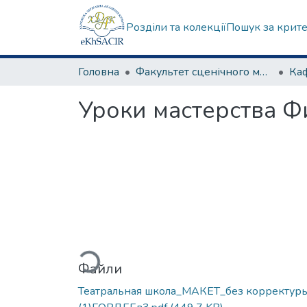
Розділи та колекції
Пошук за крит
Головна
Факультет сценічного мистецтва
Ка
Уроки мастерства 
Вантажиться...
Файли
Театральная школа_МАКЕТ_без корректур