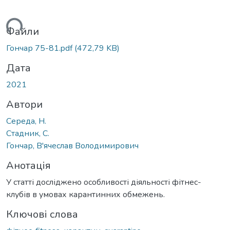
иться...
Файли
Гончар 75-81.pdf
(472,79 KB)
Дата
2021
Автори
Середа, Н.
Стадник, С.
Гончар, В'ячеслав Володимирович
Анотація
У статті досліджено особливості діяльності фітнес-
клубів в умовах карантинних обмежень.
Ключові слова