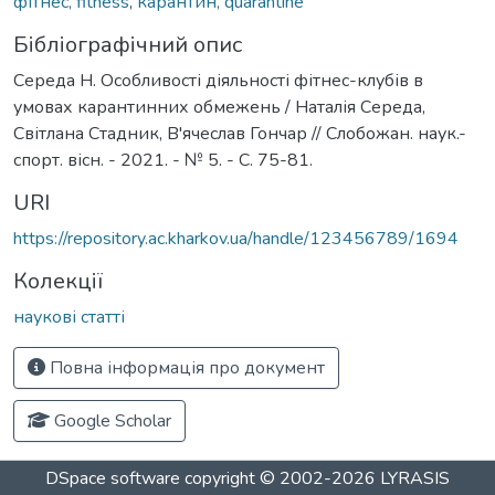
фітнес, fitness
,
карантин, quarantine
Бібліографічний опис
Середа Н. Особливості діяльності фітнес-клубів в
умовах карантинних обмежень / Наталія Середа,
Світлана Стадник, В'ячеслав Гончар // Слобожан. наук.-
спорт. вісн. - 2021. - № 5. - C. 75-81.
URI
https://repository.ac.kharkov.ua/handle/123456789/1694
Колекції
наукові статті
Повна інформація про документ
Google Scholar
DSpace software
copyright © 2002-2026
LYRASIS