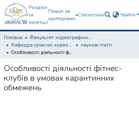
Розділи
Пошук за
та
Статистика
Увійти
критеріями
колекції
Головна
Факультет хореографічного мистецтва
Кафедра сучасної хореографії та спортивно-оздоровчих технологій
наукові статті
Особливості діяльності фітнес-клубів в умовах карантинних обмежень
Особливості діяльності фітнес-
клубів в умовах карантинних
обмежень