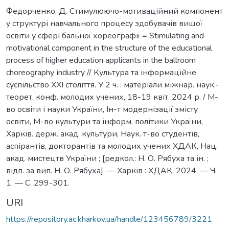
Федорченко, Д. Стимулюючо-мотиваційний компонент
у структурі навчального процесу здобувачів вищої
освіти у сфері бальної хореографії = Stimulating and
motivational component in the structure of the educational
process of higher education applicants in the ballroom
choreography іndustry // Культура та інформаційне
суспільство ХХІ століття. У 2 ч. : матеріали міжнар. наук.-
теорет. конф. молодих учених, 18-19 квіт. 2024 р. / М-
во освіти і науки України, Ін-т модернізації змісту
освіти, М-во культури та інформ. політики України,
Харків. держ. акад. культури, Наук. т-во студентів,
аспірантів, докторантів та молодих учених ХДАК, Нац.
акад. мистецтв України ; [редкол.: Н. О. Рябуха та ін. ;
відп. за вип. Н. О. Рябуха]. — Харків : ХДАК, 2024. — Ч.
1. — С. 299-301.
URI
https://repository.ac.kharkov.ua/handle/123456789/3221