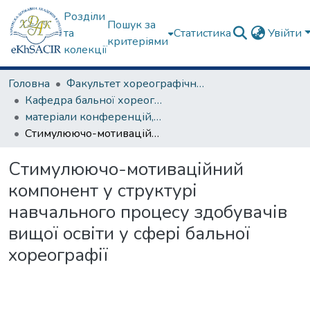
Розділи
Пошук за
та
Статистика
Увійти
критеріями
колекції
Головна
Факультет хореографічного мистецтва
Кафедра бальної хореографії
матеріали конференцій, семінарів, круглих столів та ін.
Стимулюючо-мотиваційний компонент у структурі навчального процесу здобувачів вищої освіти у сфері бальної хореографії
Стимулюючо-мотиваційний
компонент у структурі
навчального процесу здобувачів
вищої освіти у сфері бальної
хореографії