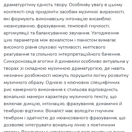
драматургічну єдність твору. Особливу увагу в цьому
контексті слід приділити засобам музичної виразності,
які формують виконавську інтонацію ансамблю:
нюансуванню, фразуванню, темповій гнучкості,
артикуляції та балансуванню звучання. Узгодження
цих параметрів між вокалістом і піаністом вимагає
високого рівня слухової чутливості, миттєвого
реагування та спільного інтерпретаційного бачення.
Синхронізація агогіки й динаміки особливо актуальна у
творах зі складною музичною драматургією, де навіть
незначні розбіжності можуть порушити логіку розвитку
музичного образу. Однією з ключових специфічних
рис камерного виконання є стильова відповідність
вокальної манери характеру музичного тексту, що
включає дикцію, інтонацію, фразування, динамічні й
темброві відтінки. Вокаліст має володіти гнучким
тембром і здатністю до нюансованого фразування, що
дозволяє інтегрувати вокальну лінію з поетичним
словом. Важливим є усвідомлення ролі тексту не лише