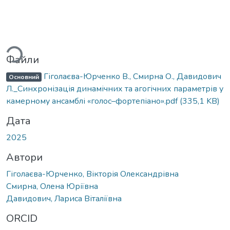
Вантажиться...
Файли
Гіголаєва-Юрченко В., Смирна О., Давидович
Основний
Л._Синхронізація динамічних та агогічних параметрів у
камерному ансамблі «голос–фортепіано».pdf
(335,1 KB)
Дата
2025
Автори
Гіголаєва-Юрченко, Вікторія Олександрівна
Смирна, Олена Юріївна
Давидович, Лариса Віталіївна
ORCID