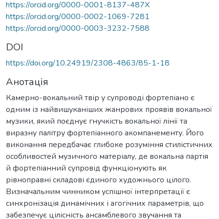
https://orcid.org/0000-0001-8137-487X
https://orcid.org/0000-0002-1069-7281
https://orcid.org/0000-0003-3232-7588
DOI
https://doi.org/10.24919/2308-4863/85-1-18
Анотація
Камерно-вокальний твір у супроводі фортепіано є
одним із найвишуканіших жанрових проявів вокальної
музики, який поєднує гнучкість вокальної лінії та
виразну палітру фортепіанного акомпанементу. Його
виконання передбачає глибоке розуміння стилістичних
особливостей музичного матеріалу, де вокальна партія
й фортепіанний супровід функціонують як
рівноправні складові єдиного художнього цілого.
Визначальним чинником успішної інтерпретації є
синхронізація динамічних і агогічних параметрів, що
забезпечує цілісність ансамблевого звучання та