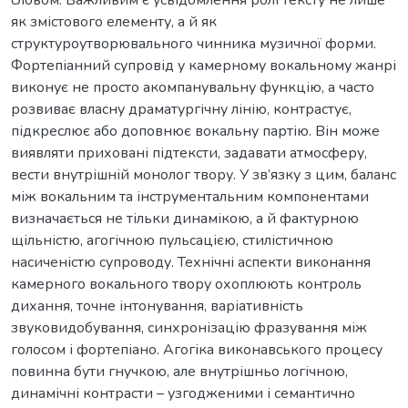
як змістового елементу, а й як
структуроутворювального чинника музичної форми.
Фортепіанний супровід у камерному вокальному жанрі
виконує не просто акомпанувальну функцію, а часто
розвиває власну драматургічну лінію, контрастує,
підкреслює або доповнює вокальну партію. Він може
виявляти приховані підтексти, задавати атмосферу,
вести внутрішній монолог твору. У зв’язку з цим, баланс
між вокальним та інструментальним компонентами
визначається не тільки динамікою, а й фактурною
щільністю, агогічною пульсацією, стилістичною
насиченістю супроводу. Технічні аспекти виконання
камерного вокального твору охоплюють контроль
дихання, точне інтонування, варіативність
звуковидобування, синхронізацію фразування між
голосом і фортепіано. Агогіка виконавського процесу
повинна бути гнучкою, але внутрішньо логічною,
динамічні контрасти – узгодженими і семантично