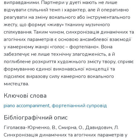
виправданими. Партнери у дуеті мають не лише
відчувати спільний темп і характер, але й оперативно
реагувати на зміну вокального або інструментального
жесту, що формує «живу» тканину музичного
спілкування. Таким чином, синхронізація динамічних та
агогічних параметрів є основою ансамблевої взаємодії
у камерному жанрі «голос – фортепіано». Вона
забезпечує не лише технічну злагодженість, а й
поглиблене розкриття художнього змісту твору, сприяє
формуванню єдиної виконавської концепції та
підсилює виразову силу камерного вокального
мистецтва.
Ключові слова
piano accompaniment
,
фортепіанний супровід
Бібліографічний опис
Гіголаєва-Юрченко, В., Смирна, О., Давидович, Л.
Синхронізація динамічних та агогічних параметрів у