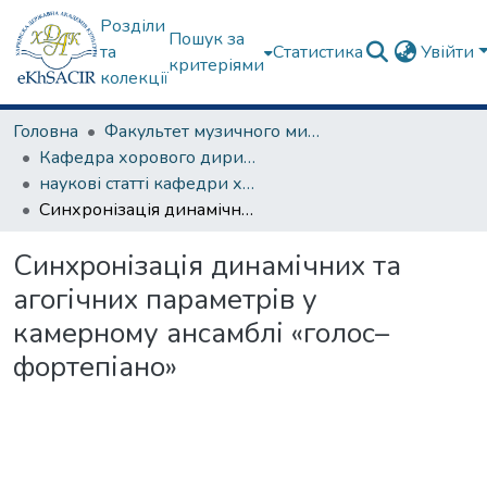
Розділи
Пошук за
та
Статистика
Увійти
критеріями
колекції
Головна
Факультет музичного мистецтва
Кафедра хорового диригування та академічного співу
наукові статті кафедри хорового диригування
Синхронізація динамічних та агогічних параметрів у камерному ансамблі «голос–фортепіано»
Синхронізація динамічних та
агогічних параметрів у
камерному ансамблі «голос–
фортепіано»