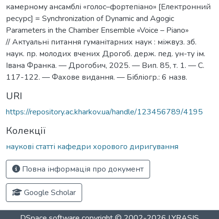
камерному ансамблі «голос–фортепіано» [Електронний
ресурс] = Synchronization of Dynamic and Agogic
Parameters in the Chamber Ensemble «Voice – Piano»
// Актуальні питання гуманітарних наук : міжвуз. зб.
наук. пр. молодих вчених Дрогоб. держ. пед. ун-ту ім.
Івана Франка. — Дрогобич, 2025. — Вип. 85, т. 1. — С.
117-122. — Фахове видання. — Бібліогр.: 6 назв.
URI
https://repository.ac.kharkov.ua/handle/123456789/4195
Колекції
наукові статті кафедри хорового диригування
Повна інформація про документ
Google Scholar
DSpace software
copyright © 2002-2026
LYRASIS