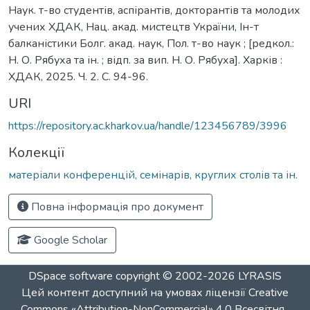
Наук. т-во студентів, аспірантів, докторантів та молодих
учених ХДАК, Нац. акад. мистецтв України, Ін-т
балканістики Болг. акад. наук, Пол. т-во наук ; [редкол.:
Н. О. Рябуха та ін. ; відп. за вип. Н. О. Рябуха]. Харків :
ХДАК, 2025. Ч. 2. С. 94-96.
URI
https://repository.ac.kharkov.ua/handle/123456789/3996
Колекції
матеріали конференцій, семінарів, круглих столів та ін.
Повна інформація про документ
Google Scholar
DSpace software
copyright © 2002-2026
LYRASIS
Цей контент доступний на умовах ліцензії
Creative
Commons «Attribution-NonCommercial» 4.0 Всесвітня
.