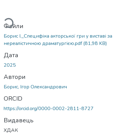
житься...
Файли
Борис І._Специфіка акторської гри у виставі за
нереалістичною драматургією.pdf
(81,98 KB)
Дата
2025
Автори
Борис, Ігор Олександрович
ORCID
https://orcid.org/0000-0002-2811-8727
Видавець
ХДАК