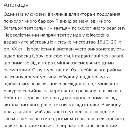
Анотація
Oдним із ключових викликів для актора є подолання
психологічного бар’єру й вихід за межі звичного
багатьом театральним митцям психологічного реалізму.
Нереалістичний напрям театру йде у філософію
дадаїзму та абстракціоністське мистецтво 1910–20-х
рр. ХХ ст. Нереалістичні вистави часто використовують
відеопроєкції, звукові ефекти, інтерактивні технології,
що вимагає від актора вміння взаємодіяти з цими
елементами. Структура таких п’єс здебільшого руйнує
класичну драматургічну побудову: події можуть
відбуватися поза логічною послідовністю, змінювати
ракурси сприйняття, перетікати з реальності в ілюзію.
Робота з нереалістичною драматургією вимагає від
актора високого рівня технічної підготовки. Важливу
роль в акторській діяльності тут відіграє володіння
своїм тілом, пласти кою, ритмом, голосовою експресією,
адже часто саме фізичне вираження стає основним