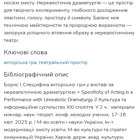
носієм змісту. Нереалістична драматургія — це простір
для творчого експерименту, глибокого дослідження
пластики, голосу, простору й символу. Баланс між
технічною майстерністю та природною виразністю —
запорука успішного втілення образу в нереалістичному
театрі.
Ключові слова
акторська гра
,
театральний простір
Бібліографічний опис
Борис І. Специфіка акторської гри у виставі за
нереалістичною драматургією = Specificity of Acting in a
Performance with Unrealistic Dramaturgy // Культура та
інформаційне суспільство ХХІ століття. У 2 ч. : матеріали
міжнар. наук.-теорет. конф. молодих учених, 17-18
квіт. 2025 р. / М-во освіти і науки України, Ін-т
модернізації змісту освіти, М-во культури та стратег.
комунікацій України, Харків. держ. акад. культури,