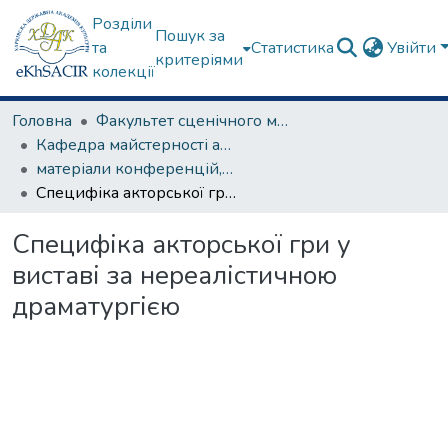
Розділи
Пошук за
та
Статистика
Увійти
критеріями
колекції
Головна
Факультет сценічного мистецтва
Кафедра майстерності актора
матеріали конференцій, семінарів, круглих столів та ін.
Специфіка акторської гри у виставі за нереалістичною драматургією
Специфіка акторської гри у
виставі за нереалістичною
драматургією