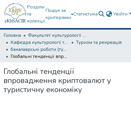
Розділи
Пошук за
та
Статистика
Увійти
критеріями
колекції
Головна
Факультет культурології та соціальних комунікацій
Кафедра культурології та музеєзнавства
Туризм та рекреація
бакалаврські роботи (туризм та рекреація)
Глобальні тенденції впровадження криптовалют у туристичну економіку
Глобальні тенденції
впровадження криптовалют у
туристичну економіку