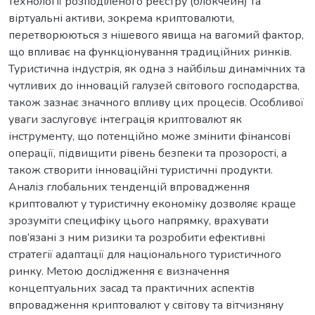
технології розподіленого реєстру (блокчейн) та
віртуальні активи, зокрема криптовалюти,
перетворюються з нішевого явища на вагомий фактор,
що впливає на функціонування традиційних ринків.
Туристична індустрія, як одна з найбільш динамічних та
чутливих до інновацій галузей світового господарства,
також зазнає значного впливу цих процесів. Особливої
уваги заслуговує інтеграція криптовалют як
інструменту, що потенційно може змінити фінансові
операції, підвищити рівень безпеки та прозорості, а
також створити інноваційні туристичні продукти.
Аналіз глобальних тенденцій впровадження
криптовалют у туристичну економіку дозволяє краще
зрозуміти специфіку цього напрямку, врахувати
пов’язані з ним ризики та розробити ефективні
стратегії адаптації для національного туристичного
ринку. Метою дослідження є визначення
концептуальних засад та практичних аспектів
впровадження криптовалют у світову та вітчизняну