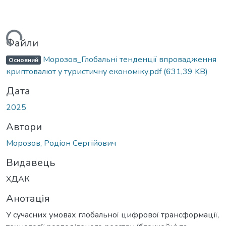
ться...
Файли
Морозов_Глобальні тенденції впровадження
Основний
криптовалют у туристичну економіку.pdf
(631,39 KB)
Дата
2025
Автори
Морозов, Родіон Сергійович
Видавець
ХДАК
Анотація
У сучасних умовах глобальної цифрової трансформації,