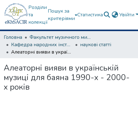
Розділи
Пошук за
та
Статистика
Увійти
критеріями
колекції
Головна
Факультет музичного мистецтва
Кафедра народних інструментів
наукові статті
Алеаторні вияви в українській музиці для баяна 1990-х - 2000-х років
Алеаторні вияви в українській
музиці для баяна 1990-х - 2000-
х років