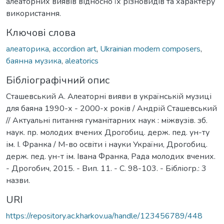
алеаторних виявів відносно їх різновидів та характеру
використання.
Ключові слова
алеаторика
,
accordion art
,
Ukrainian modern composers
,
баянна музика
,
aleatorics
Бібліографічний опис
Сташевський А. Алеаторні вияви в українській музиці
для баяна 1990-х - 2000-х років / Андрій Сташевський
// Актуальні питання гуманітарних наук : міжвузів. зб.
наук. пр. молодих вчених Дрогобиц. держ. пед. ун-ту
ім. І. Франка / М-во освіти і науки України, Дрогобиц.
держ. пед. ун-т ім. Івана Франка, Рада молодих вчених.
- Дрогобич, 2015. - Вип. 11. - С. 98-103. - Бібліогр.: 3
назви.
URI
https://repository.ac.kharkov.ua/handle/123456789/448