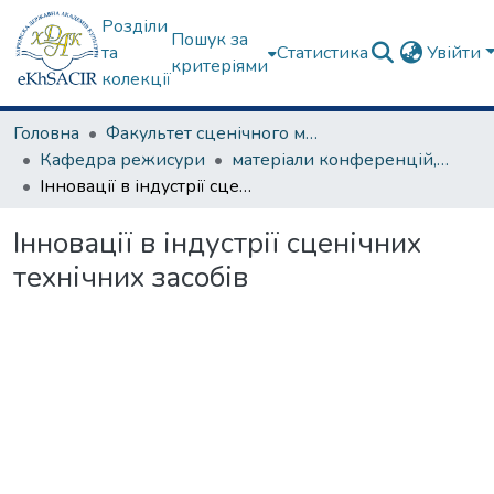
Розділи
Пошук за
та
Статистика
Увійти
критеріями
колекції
Головна
Факультет сценічного мистецтва
Кафедра режисури
матеріали конференцій, семінарів, круглих столів та ін.
Інновації в індустрії сценічних технічних засобів
Інновації в індустрії сценічних
технічних засобів