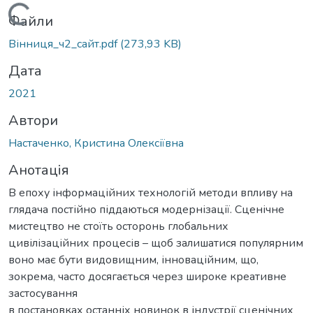
Вантажиться...
Файли
Вінниця_ч2_сайт.pdf
(273,93 KB)
Дата
2021
Автори
Настаченко, Кристина Олексіївна
Анотація
В епоху інформаційних технологій методи впливу на
глядача постійно піддаються модернізації. Сценічне
мистецтво не стоїть осторонь глобальних
цивілізаційних процесів – щоб залишатися популярним
воно має бути видовищним, інноваційним, що,
зокрема, часто досягається через широке креативне
застосування
в постановках останніх новинок в індустрії сценічних