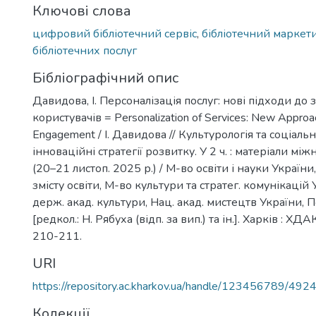
Ключові слова
цифровий бібліотечний сервіс
,
бібліотечний маркет
бібліотечних послуг
Бібліографічний опис
Давидова, І. Персоналізація послуг: нові підходи до 
користувачів = Personalization of Services: New Approa
Engagement / І. Давидова // Культурологія та соціальн
інноваційні стратегії розвитку. У 2 ч. : матеріали між
(20–21 листоп. 2025 р.) / М-во освіти і науки України,
змісту освіти, М-во культури та стратег. комунікацій 
держ. акад. культури, Нац. акад. мистецтв України, П
[редкол.: Н. Рябуха (відп. за вип.) та ін.]. Харків : ХДАК
210-211.
URI
https://repository.ac.kharkov.ua/handle/123456789/492
Колекції