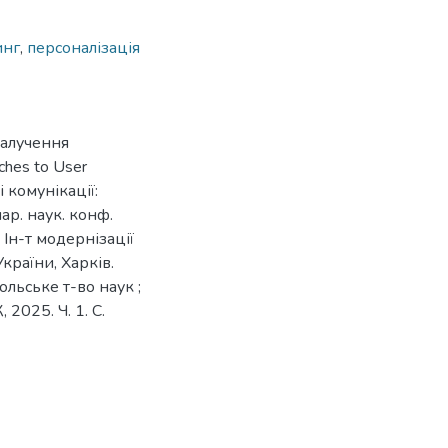
инг
,
персоналізація
залучення
ches to User
і комунікації:
нар. наук. конф.
 Ін-т модернізації
України, Харків.
ольське т-во наук ;
, 2025. Ч. 1. С.
4