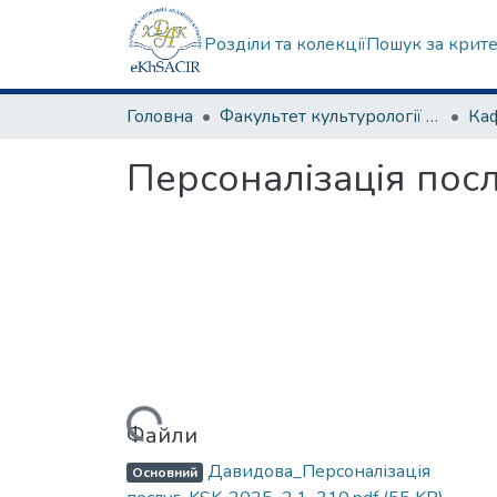
Розділи та колекції
Пошук за крит
Головна
Факультет культурології та соціальних комунікацій
Персоналізація посл
Вантажиться...
Файли
Давидова_Персоналізація
Основний