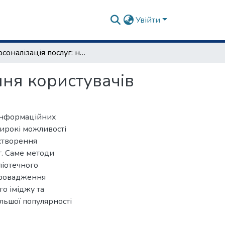
Увійти
Персоналізація послуг: нові підходи до залучення користувачів
ння користувачів
 інформаційних
широкі можливості
 створення
г. Саме методи
ліотечного
провадження
о іміджу та
ільшої популярності