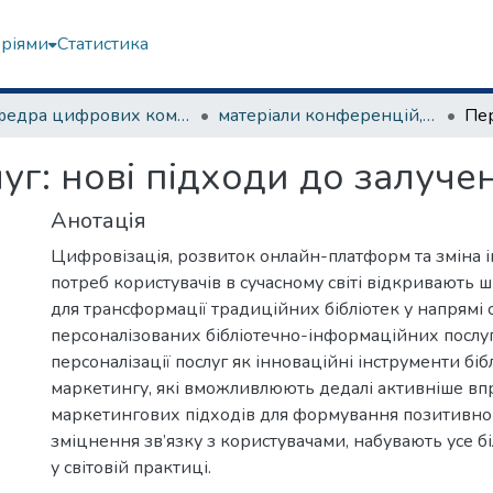
еріями
Статистика
Кафедра цифрових комунікацій та інформаційних технологій
матеріали конференцій, семінарів, круглих столів та ін.
уг: нові підходи до залуче
Анотація
Цифровізація, розвиток онлайн-платформ та зміна
потреб користувачів в сучасному світі відкривають 
для трансформації традиційних бібліотек у напрямі
персоналізованих бібліотечно-інформаційних послу
персоналізації послуг як інноваційні інструменти біб
маркетингу, які вможливлюють дедалі активніше в
маркетингових підходів для формування позитивног
зміцнення зв’язку з користувачами, набувають усе б
у світовій практиці.