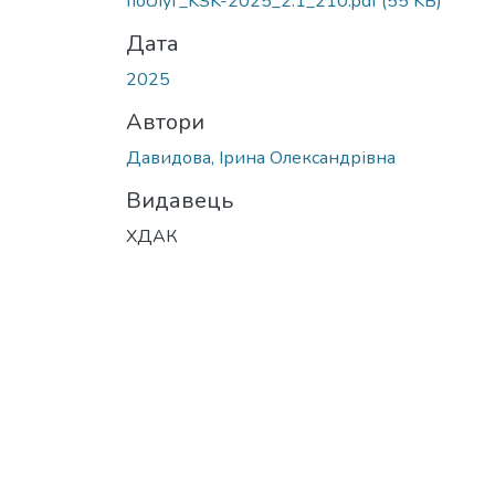
послуг_KSK-2025_2.1_210.pdf
(55 KB)
Дата
2025
Автори
Давидова, Ірина Олександрівна
Видавець
ХДАК