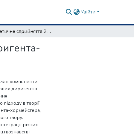
Увійти
Естетичне сприйняття й художня свідомість диригента-хормейстера
ригента-
дожні компоненти
ових диригентів.
ння
 підходу в теорії
нта-­хормейстера,
ого твору.
інтеграції різних
цтвознавстві.