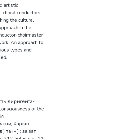
 artistic
, choral conductors
hing the cultural
approach in the
onductor-choirmaster
 work. An approach to
arious types and
ded.
ість диригента-
consciousness of the
ія:
аїни, Харків.
 та ін.] ; за заг.
-212. Бібліогр.: 11