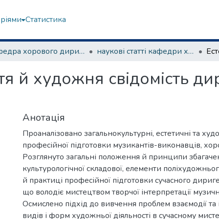
еріями
Статистика
Кафедра хорового диригування та академічного співу
наукові статті кафедри хорового диригування
тя й художня свідомість ди
Анотація
Проаналізовано загальнокультурні, естетичні та ху
професійної підготовки музикантів-­виконавців, хор
Розглянуто загальні положення й принципи збагаче
культурологічної складової, елементи поліхудожнього
й практиці професійної підготовки сучасного дириге
що володіє мистецтвом творчої інтерпретації музичн
Осмислено підхід до вивчення проблем взаємодії та 
видів і форм художньої діяльності в сучасному мисте