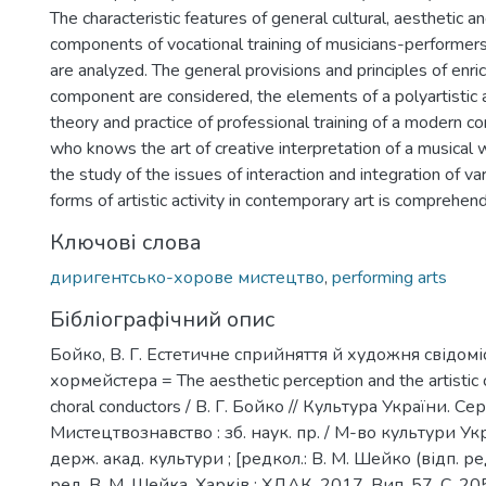
The characteristic features of general cultural, aesthetic and
components of vocational training of musicians-performers
are analyzed. The general provisions and principles of enric
component are considered, the elements of a polyartistic 
theory and practice of professional training of a modern c
who knows the art of creative interpretation of a musical
the study of the issues of interaction and integration of v
forms of artistic activity in contemporary art is comprehen
Ключові слова
диригентсько-хорове мистецтво
,
performing arts
Бібліографічний опис
Бойко, В. Г. Естетичне сприйняття й художня свідом
хормейстера = The aesthetic perception and the artistic 
choral conductors / В. Г. Бойко // Культура України. Сер
Мистецтвознавство : зб. наук. пр. / М-во культури Укр
держ. акад. культури ; [редкол.: В. М. Шейко (відп. ред.)
ред. В. М. Шейка. Харків : ХДАК, 2017. Вип. 57. С. 205