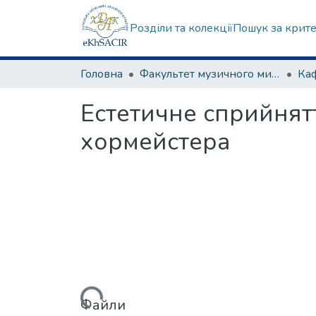
Розділи та колекції
Пошук за крит
Головна
Факультет музичного мистецтва
Естетичне сприйнят
хормейстера
Вантажиться...
Файли