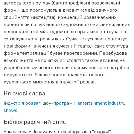
авторського ноу-хау (багатопрофільні розважальні
форми, що пропонують відмовитися від звичного
сприйняття мистецтва), концепцій розважальних
проектів як пошук нового художнього мислення, нових
відповідностей між художньою практикою та сучасна
соціокультурна реальність. Сучасне суспільство диктує
нові форми і значення сучасний театр, і сама структура і
форма театралізації буває перетворений. Перебудова
всього життя на початку 21 століття також впливає на
уподобання сучасного глядача, якому постійно потрібно
дивувати все більше нових вражень, нового
художнього мислення в індустрії розваг.
Ключові слова
індустрія розваг
,
шоу-програми
,
entertainment industry
,
shows
Бібліографічний опис
Shumakova S. Innovative technologies in a "magical"