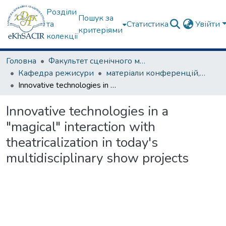
Розділи
Пошук за
та
Статистика
Увійти
критеріями
колекції
Головна
Факультет сценічного мистецтва
Кафедра режисури
матеріали конференцій, семінарів, круглих столів та ін.
Innovative technologies in a "magical" interaction with theatricalization in today's multidisciplinary show projects
Innovative technologies in a
"magical" interaction with
theatricalization in today's
multidisciplinary show projects