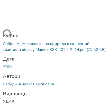
ься...
Файли
Лебідь А._Mіфопоетична природа в сценічний
трактовці образу Mавки_KSK-2024_2_14.pdf
(73,82 KB)
Дата
2024
Автори
Лебедь, Андрій Сергійович
Видавець
ХДАК