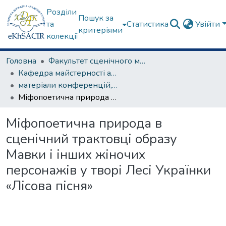
Розділи
Пошук за
та
Статистика
Увійти
критеріями
колекції
Головна
Факультет сценічного мистецтва
Кафедра майстерності актора
матеріали конференцій, семінарів, круглих столів та ін.
Mіфопоетична природа в сценічний трактовці образу Mавки і інших жіночих персонажів у творі Лесі Українки «Лісова пісня»
Mіфопоетична природа в
сценічний трактовці образу
Mавки і інших жіночих
персонажів у творі Лесі Українки
«Лісова пісня»