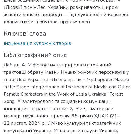
«Лісовій пісні» Лесі Українки розкривають широкі
аспекти жіночої природи — від духовності й краси до
прагматизму і побутової практичності.
Ключові слова
інсценізація художніх творів
Бібліографічний опис
Лебідь, А. Mіфопоетична природа в сценічний
трактовці образу Mавки і інших жіночих персонажів у
творі Лесі Українки «Лісова пісня» = Mythopoetic Nature
in the Stage Interpretation of the Image of Mavka and Other
Female Characters in the Work of Lesia Ukrainka “Forest
Song” // Культурологія та соціальні комунікації:
інноваційні стратегії розвитку. У 2 ч. : матеріали
міжнар. наук. конф., присвяч. 95-річчю ХДАК (21–
22 листоп. 2024 р.) / М-во культури та стратегічних
комунікацій України, М-во освіти і науки України,