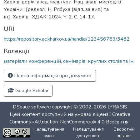
Харків. держ. акад. культури, Нац. акад. мистецтв
України ; [редкол.: Н. Рябуха (відп. за вип.) та
ін.]. Харків : ХДАК, 2024. Ч. 2. С. 14-17.
URI
https://repository.ac.kharkov.ua/handle/123456789/3482
Колекції
матеріали конференцій, семінарів, круглих столів та ін.
Повна інформація про документ
Google Scholar
DSpace software
copyright © 2002-2026
LYRASIS
Цей контент доступний на умовах ліцензії
Creative
Commons «Attribution-NonCommercial» 4.0 Всесвітня
.
Налаштування
Налаштування
Зворотній
куків
доступності
зв'язок