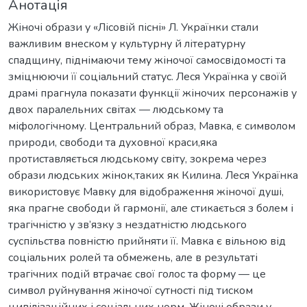
Анотація
Жіночі образи у «Лісовій пісні» Л. Українки стали
важливим внеском у культурну й літературну
спадщину, піднімаючи тему жіночої самосвідомості та
зміцнюючи її соціальний статус. Леся Українка у своїй
драмі прагнула показати функції жіночих персонажів у
двох паралельних світах — людському та
міфологічному. Центральний образ, Мавка, є символом
природи, свободи та духовної краси,яка
протиставляється людському світу, зокрема через
образи людських жінок,таких як Килина. Леся Українка
використовує Мавку для відображення жіночої душі,
яка прагне свободи й гармонії, але стикається з болем і
трагічністю у зв’язку з нездатністю людського
суспільства повністю прийняти її. Мавка є вільною від
соціальних ролей та обмежень, але в результаті
трагічних подій втрачає свої голос та форму — це
символ руйнування жіночої сутності під тиском
цивілізаційних і соціальних норм. Жіночі образи у