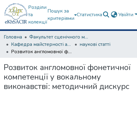
Розділи
Пошук за
та
Статистика
Увійти
критеріями
колекції
Головна
Факультет сценічного мистецтва
Кафедра майстерності актора
наукові статті
Розвиток англомовної фонетичної компетенції у вокальному виконавстві: методичний дискурс
Розвиток англомовної фонетичної
компетенції у вокальному
виконавстві: методичний дискурс