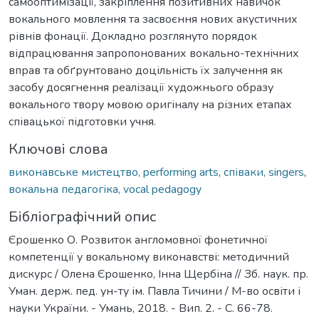
самооптимізації, закріплення позитивних навичок
вокального мовлення та засвоєння нових акустичних
рівнів фонації. Докладно розглянуто порядок
відпрацювання запропонованих вокально-технічних
вправ та обґрунтовано доцільність їх залучення як
засобу досягнення реалізації художнього образу
вокального твору мовою оригіналу на різних етапах
співацької підготовки учня.
Ключові слова
виконавське мистецтво, performing arts
,
співаки, singers
,
вокальна педагогіка, vocal pedagogy
Бібліографічний опис
Єрошенко О. Розвиток англомовної фонетичної
компетенції у вокальному виконавстві: методичний
дискурс / Олена Єрошенко, Інна Щербіна // Зб. наук. пр.
Уман. держ. пед. ун-ту ім. Павла Тичини / М-во освіти і
науки України. - Умань, 2018. - Вип. 2. - C. 66-78.