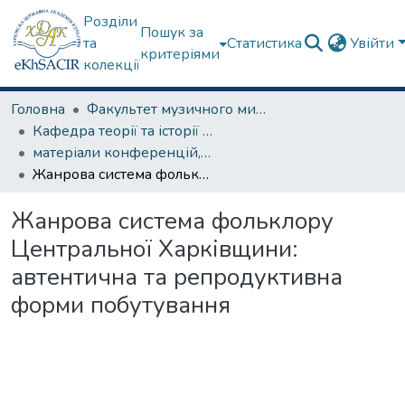
Розділи
Пошук за
та
Статистика
Увійти
критеріями
колекції
Головна
Факультет музичного мистецтва
Кафедра теорії та історії музики
матеріали конференцій, семінарів, круглих столів та ін.
Жанрова система фольклору Центральної Харківщини: автентична та репродуктивна форми побутування
Жанрова система фольклору
Центральної Харківщини:
автентична та репродуктивна
форми побутування