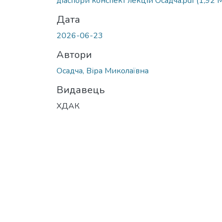
діаспори конспект лекцій Осадча.pdf
(1,92 
Дата
2026-06-23
Автори
Осадча, Віра Миколаївна
Видавець
ХДАК