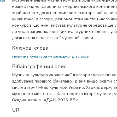
MB)
інструментальної музики композиторів українськог
країн Західної Європи та американського континент
знайомство з досягненнями композиторської та вико
української діаспори, різноманіттям мистецького жит
конкурсів, що нині висуває культурне середовище ук
до числа загальнолюдських культурних надбань, уз
досягнення педагогічної музичної школи.
Ключові слова
музична культура української діаспори
Бібліографічний опис
Музична культура української діаспори : конспект ле
здобувачів першого (бакалавр.) рівня вищої освіти, 
мистецтво» / М-во культури України, Харків. держ. а
музичного мистецтва, Каф. теорії та історії музики ; у
Осадча. Харків : ХДАК, 2026. 85 с.
URI