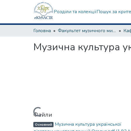
Розділи та колекції
Пошук за крит
Головна
Факультет музичного мистецтва
Музична культура ук
Вантажиться...
Файли
Музична культура української
Основний