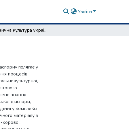
Увійти
Музична культура української діаспори
аспори» полягає у
ння процесів
гальнокультурної,
вітового
блене знання
ької діаспори,
дінні у комплексі
чного матеріалу з
-хорової,