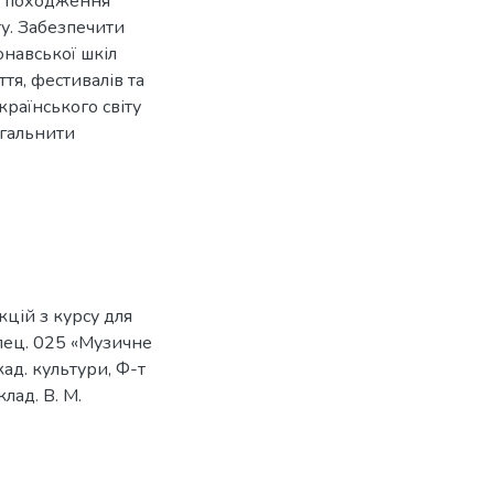
о походження
у. Забезпечити
навської шкіл
тя, фестивалів та
раїнського світу
агальнити
кцій з курсу для
спец. 025 «Музичне
кад. культури, Ф-т
клад. В. М.