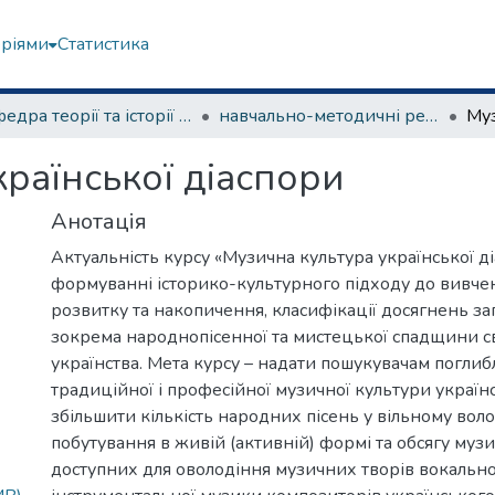
еріями
Статистика
Кафедра теорії та історії музики
навчально-методичні рекомендації, програми дисциплін
раїнської діаспори
Анотація
Актуальність курсу «Музична культура української ді
формуванні історико-культурного підходу до вивче
розвитку та накопичення, класифікації досягнень за
зокрема народнопісенної та мистецької спадщини с
українства. Мета курсу – надати пошукувачам погли
традиційної і професійної музичної культури українс
збільшити кількість народних пісень у вільному воло
побутування в живій (активній) формі та обсягу музи
доступних для оволодіння музичних творів вокально