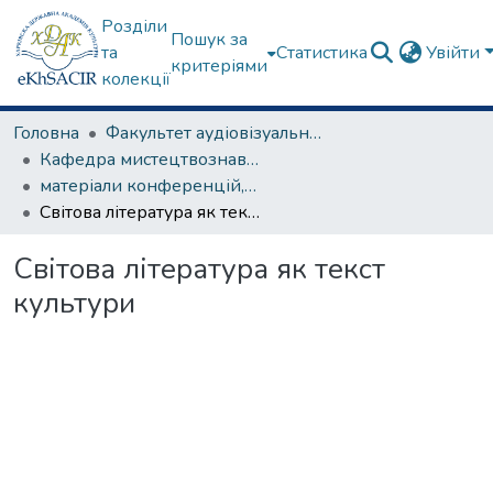
Розділи
Пошук за
та
Статистика
Увійти
критеріями
колекції
Головна
Факультет аудіовізуального мистецтва
Кафедра мистецтвознавства
матеріали конференцій, семінарів, круглих столів та ін.
Світова література як текст культури
Світова література як текст
культури