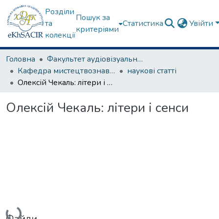
Розділи
Пошук за
та
Статистика
Увійти
критеріями
колекції
Головна
Факультет аудіовізуального мистецтва
Кафедра мистецтвознавства
наукові статті
Олексій Чекаль: літери і сенси
Олексій Чекаль: літери і сенси
Вантажиться...
Файли