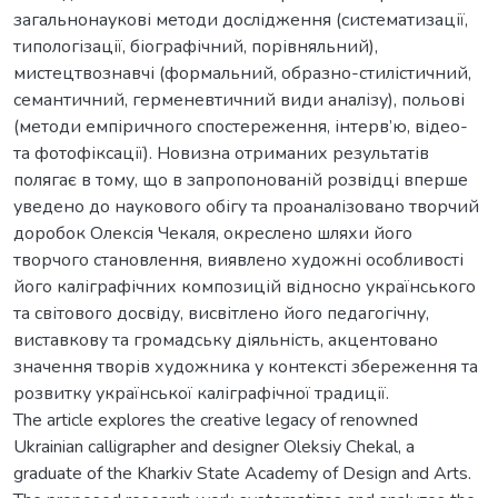
загальнонаукові методи дослідження (систематизації,
типологізації, біографічний, порівняльний),
мистецтвознавчі (формальний, образно-стилістичний,
семантичний, герменевтичний види аналізу), польові
(методи емпіричного спостереження, інтерв’ю, відео-
та фотофіксації). Новизна отриманих результатів
полягає в тому, що в запропонованій розвідці вперше
уведено до наукового обігу та проаналізовано творчий
доробок Олексія Чекаля, окреслено шляхи його
творчого становлення, виявлено художні особливості
його каліграфічних композицій відносно українського
та світового досвіду, висвітлено його педагогічну,
виставкову та громадську діяльність, акцентовано
значення творів художника у контексті збереження та
розвитку української каліграфічної традиції.
The article explores the creative legacy of renowned
Ukrainian calligrapher and designer Oleksiy Chekal, a
graduate of the Kharkiv State Academy of Design and Arts.