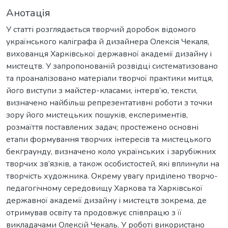
Анотація
У статті розглядається творчий доробок відомого
українського каліграфа й дизайнера Олексія Чекаля,
вихованця Харківської державної академії дизайну і
мистецтв. У запропонованій розвідці систематизовано
та проаналізовано матеріали творчої практики митця,
його виступи з майстер-класами, інтерв’ю, тексти,
визначено найбільш репрезентативні роботи з точки
зору його мистецьких пошуків, експериментів,
розмаїття поставлених задач; простежено основні
етапи формування творчих інтересів та мистецького
бекграунду, визначено коло українських і зарубіжних
творчих зв’язків, а також особистостей, які вплинули на
творчість художника. Окрему увагу приділено творчо-
педагогічному середовищу Харкова та Харківської
державної академії дизайну і мистецтв зокрема, де
отримував освіту та продовжує співпрацю з її
викладачами Олексій Чекаль. У роботі використано