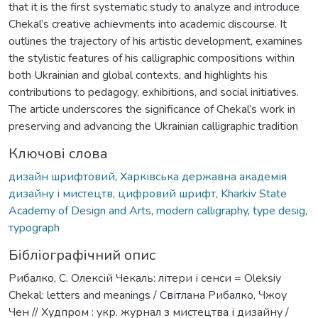
that it is the first systematic study to analyze and introduce
Chekal’s creative achievments into academic discourse. It
outlines the trajectory of his artistic development, examines
the stylistic features of his calligraphic compositions within
both Ukrainian and global contexts, and highlights his
contributions to pedagogy, exhibitions, and social initiatives.
The article underscores the significance of Chekal’s work in
preserving and advancing the Ukrainian calligraphic tradition
Ключові слова
дизайн шрифтовий
,
Харківська державна академія
дизайну і мистецтв
,
цифровий шрифт
,
Kharkiv State
Academy of Design and Arts
,
modern calligraphy
,
type desig
,
тypograph
Бібліографічний опис
Рибалко, С. Олексій Чекаль: літери і сенси = Oleksiy
Chekal: letters and meanings / Світлана Рибалко, Чжоу
Чен // Худпром : укр. журнал з мистецтва і дизайну /