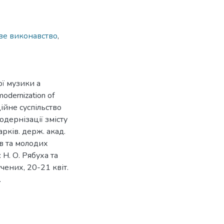
ве виконавство
,
ої музики а
odernization of
ційне суспільство
модернізації змісту
арків. держ. акад.
ів та молодих
 Н. О. Рябуха та
учених, 20-21 квіт.
.
9