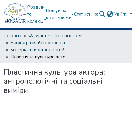
Розділи
Пошук за
та
Статистика
Увійти
критеріями
колекції
Головна
Факультет сценічного мистецтва
Кафедра майстерності актора
матеріали конференцій, семінарів, круглих столів та ін.
Пластична культура актора: антропологічні та соціальні виміри
Пластична культура актора:
антропологічні та соціальні
виміри