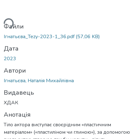
ься...
Файли
Ігнатьєва_Tezy-2023-1_36.pdf
(57,06 KB)
Дата
2023
Автори
Ігнатьєва, Наталія Михайлівна
Видавець
ХДАК
Анотація
Тіло актора виступає своєрідним «пластичним
матеріалом» («пластиліном чи глиною»), за допомогою