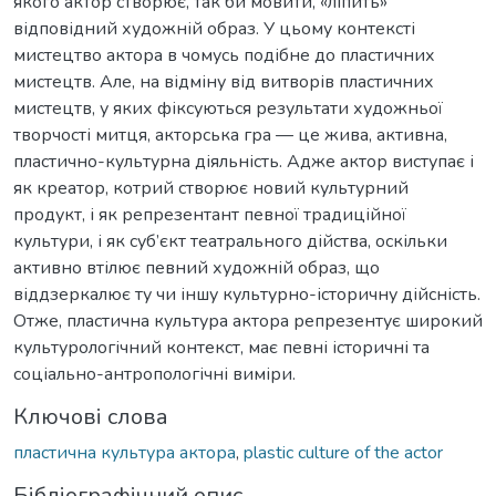
якого актор створює, так би мовити, «ліпить»
відповідний художній образ. У цьому контексті
мистецтво актора в чомусь подібне до пластичних
мистецтв. Але, на відміну від витворів пластичних
мистецтв, у яких фіксуються результати художньої
творчості митця, акторська гра — це жива, активна,
пластично-культурна діяльність. Адже актор виступає і
як креатор, котрий створює новий культурний
продукт, і як репрезентант певної традиційної
культури, і як суб’єкт театрального дійства, оскільки
активно втілює певний художній образ, що
віддзеркалює ту чи іншу культурно-історичну дійсність.
Отже, пластична культура актора репрезентує широкий
культурологічний контекст, має певні історичні та
соціально-антропологічні виміри.
Ключові слова
пластична культура актора
,
plastic culture of the actor
Бібліографічний опис