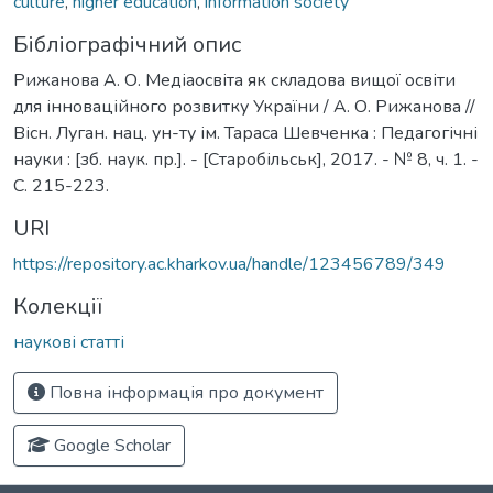
culture
,
higher education
,
information society
Бібліографічний опис
Рижанова А. О. Медіаосвіта як складова вищої освіти
для інноваційного розвитку України / А. О. Рижанова //
Вісн. Луган. нац. ун-ту ім. Тараса Шевченка : Педагогічні
науки : [зб. наук. пр.]. - [Старобільськ], 2017. - № 8, ч. 1. -
C. 215-223.
URI
https://repository.ac.kharkov.ua/handle/123456789/349
Колекції
наукові статті
Повна інформація про документ
Google Scholar