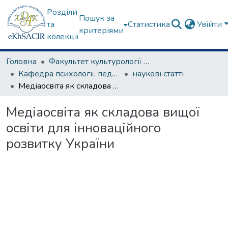
Розділи
Пошук за
та
Статистика
Увійти
критеріями
колекції
Головна
Факультет культурології та соціальних комунікацій
Кафедра психології, педагогіки та філології
наукові статті
Медіаосвіта як складова вищої освіти для інноваційного розвитку України
Медіаосвіта як складова вищої
освіти для інноваційного
розвитку України