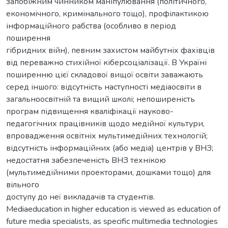
запобіжним чинником маніпулювання (політичного,
економічного, кримінального тощо), профілактикою
інформаційного рабства (особливо в період
поширення
гібридних війн), певним захистом майбутніх фахівців
від переважно стихійної кіберсоціалізації. В Україні
поширенню цієї складової вищої освіти заважають
серед іншого: відсутність наступності медіаосвіти в
загальноосвітній та вищий школі; непоширеність
програм підвищення кваліфікації науково-
педагогічних працівників щодо медійної культури,
впровадження освітніх мультимедійних технологій;
відсутність інформаційних (або медіа) центрів у ВНЗ;
недостатня забезпеченість ВНЗ технікою
(мультимедійними проекторами, дошками тощо) для
вільного
доступу до неї викладачів та студентів.
Mediaeducation in higher education is viewed as education of
future media specialists, as specific multimedia technologies