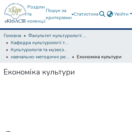
Розділи
Пошук за
та
Статистика
Увійти
критеріями
колекції
Головна
Факультет культурології та соціальних комунікацій
Кафедра культурології та музеєзнавства
Культурологія та музеєзнавство
навчально-методичні рекомендації, програми дисциплін
Економіка культури
Економіка культури