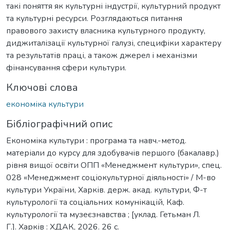
такі поняття як культурні індустрії, культурний продукт
та культурні ресурси. Розглядаються питання
правового захисту власника культурного продукту,
диджиталізації культурної галузі, специфіки характеру
та результатів праці, а також джерел і механізми
фінансування сфери культури.
Ключові слова
економіка культури
Бібліографічний опис
Економіка культури : програма та навч.-метод.
матеріали до курсу для здобувачів першого (бакалавр.)
рівня вищої освіти ОПП «Менеджмент культури», спец.
028 «Менеджмент соціокультурної діяльності» / М-во
культури України, Харків. держ. акад. культури, Ф-т
культурології та соціальних комунікацій, Каф.
культурології та музеєзнавства ; [уклад. Гетьман Л.
Г.]. Харків : ХДАК, 2026. 26 с.