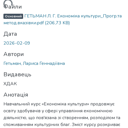
иться...
Файли
ГЕТЬМАН Л. Г. Економіка культури_Прогр.та
Основний
метод.вказівки.pdf
(206,73 KB)
Дата
2026-02-09
Автори
Гетьман, Лариса Геннадіївна
Видавець
ХДАК
Анотація
Навчальний курс «Економіка культури» продовжує
освіту здобувачів у сфері управління економічною
діяльністю, що пов'язана зі створенням, розподілом та
споживанням культурних благ. Зміст курсу розкриває