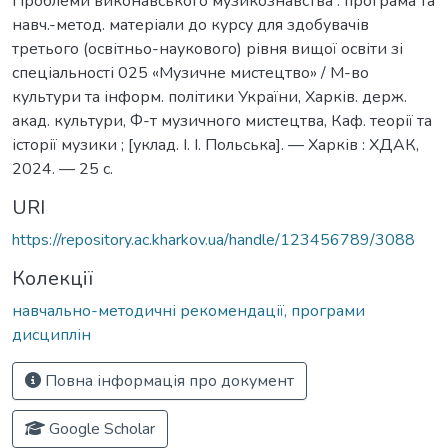
Проблеми виконавського музикознавства : програма та
навч.-метод. матеріали до курсу для здобувачів
третього (освітньо-наукового) рівня вищої освіти зі
спеціальності 025 «Музичне мистецтво» / М-во
культури та інформ. політики України, Харків. держ.
акад. культури, Ф-т музичного мистецтва, Каф. теорії та
історії музики ; [уклад. І. І. Польська]. — Харків : ХДАК,
2024. — 25 с.
URI
https://repository.ac.kharkov.ua/handle/123456789/3088
Колекції
навчально-методичні рекомендації, програми
дисциплін
Повна інформація про документ
Google Scholar