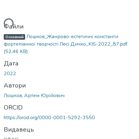
ься...
Файли
Лошков_Жанрово-естетичні константи
Основний
фортепіанної творчості Лесі Дичко_KIS-2022_87.pdf
(52,46 KB)
Дата
2022
Автори
Лошков, Артем Юрійович
ORCID
https://orcid.org/0000-0001-5292-3550
Видавець