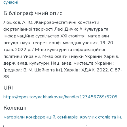
сучасні
Бібліографічний опис
Лошков, А. Ю. Жанрово-естетичні константи
фортепіанної творчості Лесі Дичко // Культура та
інформаційне суспільство ХХІ століття : матеріали
всеукр. наук.-теорет. конф. молодих учених, 19-20
трав. 2022 р. / М-во культури та інформаційної
політики України, М-во освіти і науки України, Харків.
держ. акад. культури, Нац. акад. мистецтв України ;
[редкол.: В. М. Шейко та ін.]. Харків : ХДАК, 2022. С. 87-
88.
URI
https://repository.ac.kharkov.ua/handle/123456789/5209
Колекції
матеріали конференцій, семінарів, круглих столів та ін.