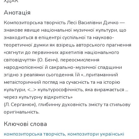
ХДАК
Анотація
Композиторська творчість Лесі Василівни Дичко —
знакове явище національної музичної культури, що
знаходиться в епіцентрі суспільної та науково-
теоретичної думки як взірець авторського прагнення
«сягнути до первинних архетипів національного
світовідчуття» (О. Бенч), переосмислення
народнопісенної й сакрально-музичної спадщини
згідно з реаліями сьогодення. Їй «...притаманний
метаісторичний погляд на сучасність та на історію
культури, <...> культурософічність, яка виражається ...
через культурну відкритість»
(Л. Серганюк), глибинну духовність змісту та стильову
оригінальність.
Ключові слова
композиторська творчість
,
композитори українські