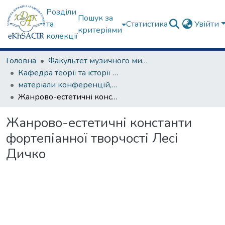
Розділи
Пошук за
та
Статистика
Увійти
критеріями
колекції
Головна
Факультет музичного мистецтва
Кафедра теорії та історії музики
матеріали конференцій, семінарів, круглих столів та ін.
Жанрово-естетичні константи фортепіанної творчості Лесі Дичко
Жанрово-естетичні константи
фортепіанної творчості Лесі
Дичко