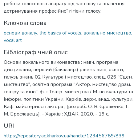
роботи голосового апарату під час співу та значення
дотримування професійної гігієни голосу.
Ключові слова
основи вокалу, the basics of vocals
,
вокальне мистецтво,
vocal art
Бібліографічний опис
Основи вокального виконавства : навч. програма
дисципліни, перший (бакалавр.) рівень вищ. освіти,
галузь знань 02 Культура і мистецтво, спец. 026 "Сцен.
мистецтво", освітня програма "Актор. мистецтво драм.
театру та кіно", ф-т Театр. мистецтва / М-во культури та
інформ. політики України, Харків. держ. акад. культури,
Каф. майстерності актора ; [розроб.: О. В. Єрошенко, Г.
М. Бреславець]. - Харків : ХДАК, 2020. - 19 с.
URI
https://repository.ac.kharkov.ua/handle/123456789/839