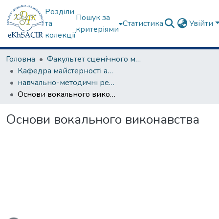
Розділи
Пошук за
та
Статистика
Увійти
критеріями
колекції
Головна
Факультет сценічного мистецтва
Кафедра майстерності актора
навчально-методичні рекомендації, програми дисциплін
Основи вокального виконавства
Основи вокального виконавства