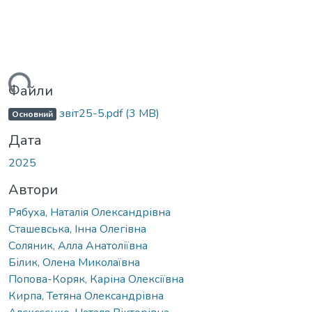
ться...
Файли
звіт25-5.pdf
(3 MB)
Основний
Дата
2025
Автори
Рябуха, Наталія Олександрівна
Сташевська, Інна Олегівна
Соляник, Алла Анатоліївна
Білик, Олена Миколаївна
Попова-Коряк, Каріна Олексіївна
Кирпа, Тетяна Олександрівна