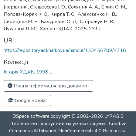
(керівник), Сташевська І. О., Соляник А. А., Білик О. М.,
Попова-Коряк К. О., Кирпа Т. О., Алексєєнко Н. В.,
Скрицька М. В., Бахуревич О. Д., Сторожук Н. В.,
Луханіна Л. М.]. Харків : ХДАК, 2025. 231 с.
URI
https://repository.ac.kharkov.ua/handle/123456789/4718
Колекції
Історія ХДАК. 1998-...
Повна інформація про документ
Google Scholar
DSpace software
copyright © 2002-2026
LYRASIS
Цей контент доступний на умовах ліцензії
Creative
Commons «Attribution-NonCommercial» 4.0 Всесвітня
.