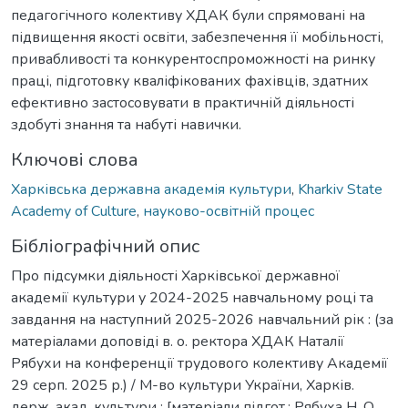
педагогічного колективу ХДАК були спрямовані на
підвищення якості освіти, забезпечення її мобільності,
привабливості та конкурентоспроможності на ринку
праці, підготовку кваліфікованих фахівців, здатних
ефективно застосовувати в практичній діяльності
здобуті знання та набуті навички.
Ключові слова
Харківська державна академія культури
,
Kharkiv State
Academy of Culture
,
науково-освітній процес
Бібліографічний опис
Про підсумки діяльності Харківської державної
академії культури у 2024-2025 навчальному році та
завдання на наступний 2025-2026 навчальний рік : (за
матеріалами доповіді в. о. ректора ХДАК Наталії
Рябухи на конференції трудового колективу Академії
29 серп. 2025 р.) / М-во культури України, Харків.
держ. акад. культури ; [матеріали підгот.: Рябуха Н. О.