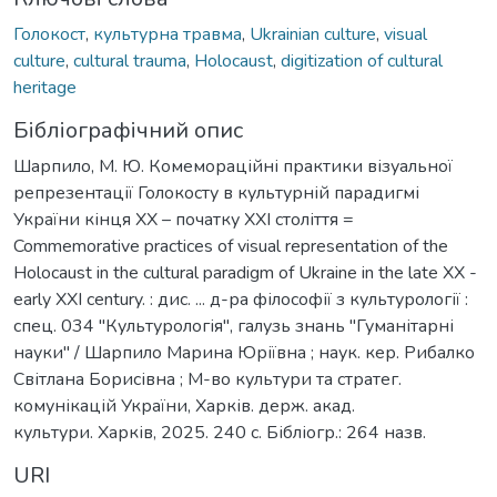
Голокост
,
культурна травма
,
Ukrainian culture
,
visual
culture
,
cultural trauma
,
Holocaust
,
digitization of cultural
heritage
Бібліографічний опис
Шарпило, М. Ю. Комемораційні практики візуальної
репрезентації Голокосту в культурній парадигмі
України кінця ХХ – початку ХХІ століття =
Commemorative practices of visual representation of the
Holocaust in the cultural paradigm of Ukraine in the late XX -
early XXI century. : дис. ... д-ра філософії з культурології :
спец. 034 "Культурологія", галузь знань "Гуманітарні
науки" / Шарпило Марина Юріївна ; наук. кер. Рибалко
Світлана Борисівна ; М-во культури та стратег.
комунікацій України, Харків. держ. акад.
культури. Харків, 2025. 240 с. Бібліогр.: 264 назв.
URI