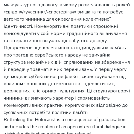
міжкультурного діалогу, в якому розмежованість ролей
«свідок»/»учасник»/»спостерігач» змішана та потребує
вагомого чинника для окреслення колективної
ідентичності. Комеморативні практики спроможні
консолідувати у собі норми традиційного вшанування
та інтерактивної візуалізації набутого досвіду.
Підкреслено, що колективна та індивідуальна пам‘ять
про трагедію єврейського народу не звичайна
структура механічних дій, спрямованих на збереження
й передачу травматичних переживань. У першу чергу
це модель суб‘єктивної рефлексії, сконструйована під
впливом зовнішніх детермінантів – ідеологічних,
державних та історико-культурних. Ці структуротворчі
чинники визначають характер і спрямованість
комеморативних практик, коригуючи їх відповідно до
суспільних потреб та політики пам‘яті.
Rethinking the Holocaust is a consequence of globalisation
and includes the creation of an open intercultural dialogue in
which the distinction between the roles of