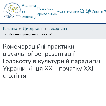
Розділи
Пошук за
та
Статистика
Увійти
критеріями
колекції
Головна
Дисертації
дисертації
Комемораційні практики візуальної репрезентації Голокосту в культурній парадигмі України кінця ХХ – початку ХХІ століття
Комемораційні практики
візуальної репрезентації
Голокосту в культурній парадигмі
України кінця ХХ – початку ХХІ
століття