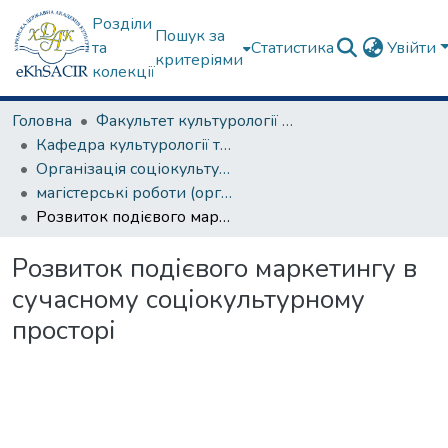
Розділи
Пошук за
та
Статистика
Увійти
критеріями
колекції
Головна
Факультет культурології та соціальних комунікацій
Кафедра культурології та музеєзнавства
Організація соціокультурної діяльності
магістерські роботи (організація соціокультурної діяльності)
Розвиток подієвого маркетингу в сучасному соціокультурному просторі
Розвиток подієвого маркетингу в
сучасному соціокультурному
просторі