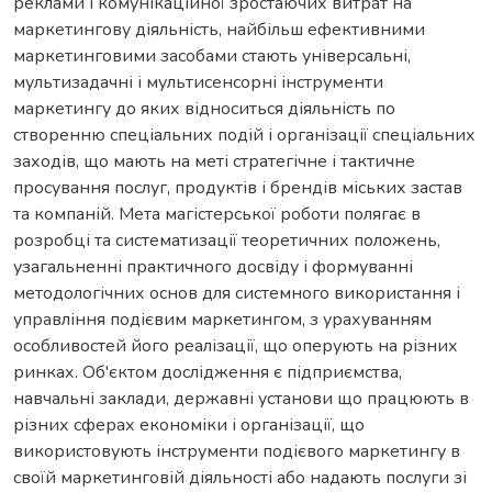
реклами і комунікаційної зростаючих витрат на
маркетингову діяльність, найбільш ефективними
маркетинговими засобами стають універсальні,
мультизадачні і мультисенсорні інструменти
маркетингу до яких відноситься діяльність по
створенню спеціальних подій і організації спеціальних
заходів, що мають на меті стратегічне і тактичне
просування послуг, продуктів і брендів міських застав
та компаній. Мета магістерської роботи полягає в
розробці та систематизації теоретичних положень,
узагальненні практичного досвіду і формуванні
методологічних основ для системного використання і
управління подієвим маркетингом, з урахуванням
особливостей його реалізації, що оперують на різних
ринках. Об'єктом дослідження є підприємства,
навчальні заклади, державні установи що працюють в
різних сферах економіки і організації, що
використовують інструменти подієвого маркетингу в
своїй маркетинговій діяльності або надають послуги зі