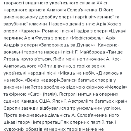
творчості видатного українського співака ХХ ст.,
народного артиста Анатолія Солов’яненка. В його
виконавському доробку оперні партії вітчизняної та
зарубіжної класики. Назвемо деякі з них: Арія Хозе з
опери «Кармен»; Романс і пісня Надіра з опери «Шукачі
перлин»; Арія Фауста з опери «Мефістофель»; Арія
Андрія з опери «Запорожець за Дунаєм». Камерно-
вокальні твори та народні пісні: Г. Майборода «Там де
Ятрань круто в’ється», Якби мені не тиночки»; А. Кос-
Анатольського «Ой ти дівчино, з горіха зерня;
українські народні пісні «Місяць на небі», «Дивлюсь я
на небо», «Вечір надворі».Записи багатьох творів у
виконані майстра зроблено відомою фірмою «Мелодія»
та фірмою «Curci» (Італія). Гастролі митця на оперних
сценах Канади, США, Японії, Австралії та багатьох країн
Європи завжди відбувалися з тріумфальним успіхом.
Проте виконавська діяльність А. Солов’яненка, його
цікаві творчі інтерпретації як оперних партій, так і
художніх образів камерних творів майже не