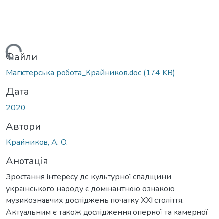
житься...
Файли
Магістерська робота_Крайников.doc
(174 KB)
Дата
2020
Автори
Крайников, А. О.
Анотація
Зростання інтересу до культурної спадщини
українського народу є домінантною ознакою
музикознавчих досліджень початку XXI століття.
Актуальним є також дослідження оперної та камерної