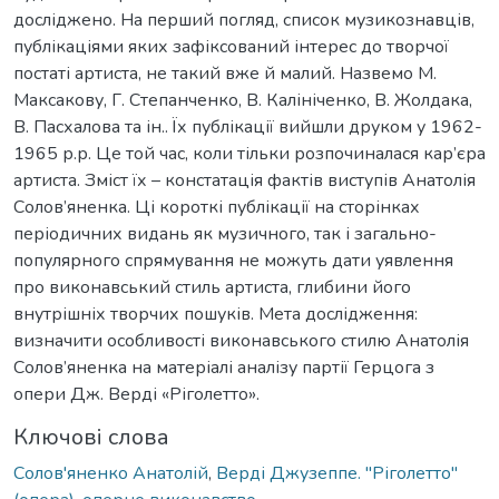
досліджено. На перший погляд, список музикознавців,
публікаціями яких зафіксований інтерес до творчої
постаті артиста, не такий вже й малий. Назвемо М.
Максакову, Г. Степанченко, В. Калініченко, В. Жолдака,
В. Пасхалова та ін.. Їх публікації вийшли друком у 1962-
1965 р.р. Це той час, коли тільки розпочиналася кар’єра
артиста. Зміст їх – констатація фактів виступів Анатолія
Солов’яненка. Ці короткі публікації на сторінках
періодичних видань як музичного, так і загально-
популярного спрямування не можуть дати уявлення
про виконавський стиль артиста, глибини його
внутрішніх творчих пошуків. Мета дослідження:
визначити особливості виконавського стилю Анатолія
Солов’яненка на матеріалі аналізу партії Герцога з
опери Дж. Верді «Ріголетто».
Ключові слова
Солов'яненко Анатолій
,
Верді Джузеппе. "Ріголетто"