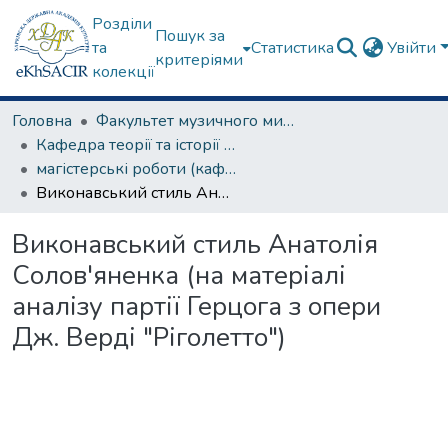
Розділи
Пошук за
та
Статистика
Увійти
критеріями
колекції
Головна
Факультет музичного мистецтва
Кафедра теорії та історії музики
магістерські роботи (кафедра теорії та історії музики)
Виконавський стиль Анатолія Солов'яненка (на матеріалі аналізу партії Герцога з опери Дж. Верді "Ріголетто")
Виконавський стиль Анатолія
Солов'яненка (на матеріалі
аналізу партії Герцога з опери
Дж. Верді "Ріголетто")